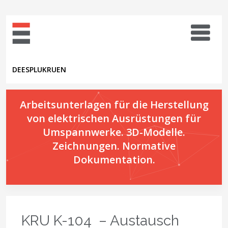
DE
ES
PL
UK
RU
EN
Arbeitsunterlagen für die Herstellung
von elektrischen Ausrüstungen für
Umspannwerke. 3D-Modelle.
Zeichnungen. Normative
Dokumentation.
KRU K-104 – Austausch