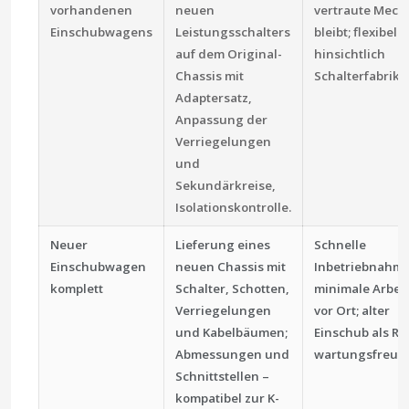
vorhandenen
neuen
vertraute Mech
Einschubwagens
Leistungsschalters
bleibt; flexibel
auf dem Original-
hinsichtlich
Chassis mit
Schalterfabrika
Adaptersatz,
Anpassung der
Verriegelungen
und
Sekundärkreise,
Isolationskontrolle.
Neuer
Lieferung eines
Schnelle
Einschubwagen
neuen Chassis mit
Inbetriebnahme
komplett
Schalter, Schotten,
minimale Arbei
Verriegelungen
vor Ort; alter
und Kabelbäumen;
Einschub als Re
Abmessungen und
wartungsfreund
Schnittstellen –
kompatibel zur K-