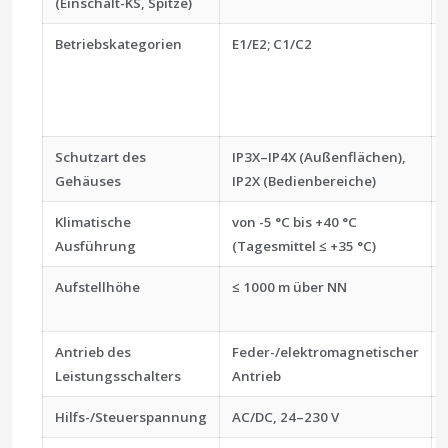
(Einschalt-KS, Spitze)
Betriebskategorien
E1/E2; C1/C2
Schutzart des
IP3X–IP4X (Außenflächen),
Gehäuses
IP2X (Bedienbereiche)
Klimatische
von -5 °C bis +40 °C
Ausführung
(Tagesmittel ≤ +35 °C)
Aufstellhöhe
≤ 1000 m über NN
Antrieb des
Feder-/elektromagnetischer
Leistungsschalters
Antrieb
Hilfs-/Steuerspannung
AC/DC, 24–230 V