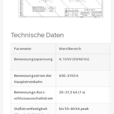
Technische Daten
Parameter
Wert/Bereich
Bemessungsspannung
6; 10 kV (50/60 Hz)
Bemessungsstrom der
630–3150 A
Hauptstrombahn
Bemessungs-Kurz­
20–31,5 kA (1 s)
schlussausschaltstrom
Stoßstromfestigkeit
bis 50–80 kA peak