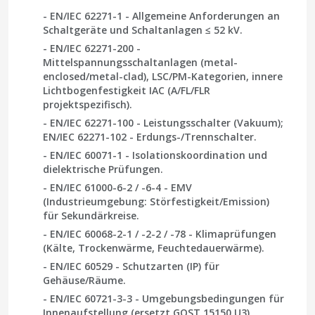
-
EN/IEC 62271-1
- Allgemeine Anforderungen an
Schaltgeräte und Schaltanlagen ≤ 52 kV.
-
EN/IEC 62271-200
-
Mittelspannungsschaltanlagen (metal-
enclosed/metal-clad), LSC/PM-Kategorien, innere
Lichtbogenfestigkeit IAC (A/FL/FLR
projektspezifisch).
-
EN/IEC 62271-100
- Leistungsschalter (Vakuum);
EN/IEC 62271-102
- Erdungs-/Trennschalter.
-
EN/IEC 60071-1
- Isolationskoordination und
dielektrische Prüfungen.
-
EN/IEC 61000-6-2 / -6-4
- EMV
(Industrieumgebung: Störfestigkeit/Emission)
für Sekundärkreise.
-
EN/IEC 60068-2-1 / -2-2 / -78
- Klimaprüfungen
(Kälte, Trockenwärme, Feuchtedauerwärme).
-
EN/IEC 60529
- Schutzarten (IP) für
Gehäuse/Räume.
-
EN/IEC 60721-3-3
- Umgebungsbedingungen für
Innenaufstellung (ersetzt GOST 15150 U3).