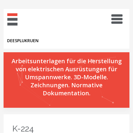
DE
ES
PL
UK
RU
EN
Arbeitsunterlagen für die Herstellung
von elektrischen Ausrüstungen für
Umspannwerke. 3D-Modelle.
Zeichnungen. Normative
Dokumentation.
K-224