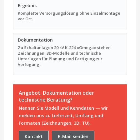
Ergebnis
Komplette Versorgungs­lösung ohne Einzelmontage
vor Ort.
Dokumentation
Zu Schaltanlagen 20 kV K-224 «Omega» stehen
Zeichnungen, 3D-Modelle und technische
Unterlagen für Planung und Fertigung zur
Verfügung.
Angebot, Dokumentation oder
technische Beratung?
Nennen Sie Modell und Kenndaten — wir
melden uns zu Lieferzeit, Umfang und
Formaten (Zeichnungen, 3D, TU).
Kontakt
E-Mail senden