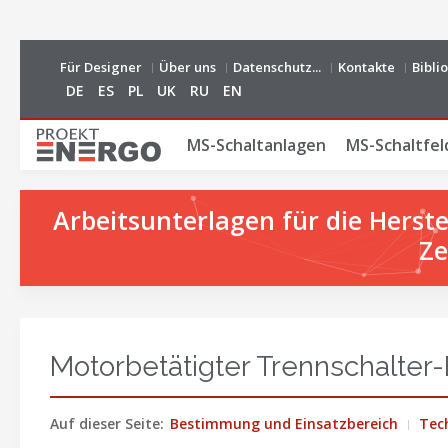
Für Designer
Über uns
Datenschutz...
Kontakte
Bibli
DE
ES
PL
UK
RU
EN
MS-Schaltanlagen
MS-Schaltfel
Arbeitsunterlagen für die Hers
Ze
Motorbetätigter Trennschalte
Auf dieser Seite:
Bestimmung und Einsatzbereich
Tec