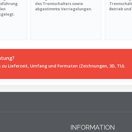
usführung
des Trennschalters sowie
Trennschalt
den
abgestimmte Verriegelungen.
Betrieb und
tgelegt.
atung?
zu Lieferzeit, Umfang und Formaten (Zeichnungen, 3D, TU).
INFORMATION