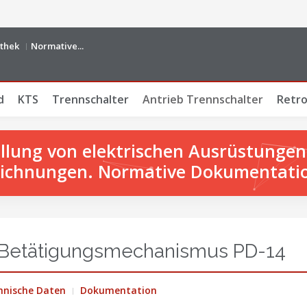
othek
Normative...
d
KTS
Trennschalter
Antrieb Trennschalter
Retro
tellung von elektrischen Ausrüstunge
ichnungen. Normative Dokumentati
r-Betätigungsmechanismus PD-14
hnische Daten
Dokumentation