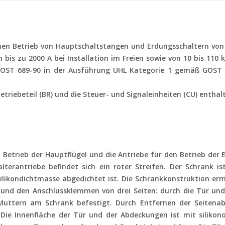
chen Betrieb von Hauptschaltstangen und Erdungsschaltern von
is zu 2000 A bei Installation im Freien sowie von 10 bis 110 k
GOST 689-90 in der Ausführung UHL Kategorie 1 gemäß GOST
etriebeteil (BR) und die Steuer- und Signaleinheiten (CU) enthal
 Betrieb der Hauptflügel und die Antriebe für den Betrieb der 
terantriebe befindet sich ein roter Streifen. Der Schrank is
 Silikondichtmasse abgedichtet ist. Die Schrankkonstruktion e
 und den Anschlussklemmen von drei Seiten: durch die Tür u
Muttern am Schrank befestigt. Durch Entfernen der Seitena
Die Innenfläche der Tür und der Abdeckungen ist mit silik