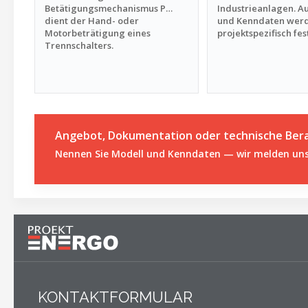
Betätigungsmechanismus P…
Industrieanlagen. A
dient der Hand- oder
und Kenndaten wer
Motorbeträtigung eines
projektspezifisch fes
Trennschalters.
Angebot, Dokumentation oder technische Ber
Nennen Sie Modell und Kenndaten — wir melden uns 
KONTAKTFORMULAR