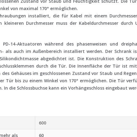
ossenen Zustand vor Staub und Feuchtigkeit schützt. Die Tür 
Winkel von maximal 170° ermöglichen.
hraubungen installiert, die für Kabel mit einem Durchmess
em kleineren Durchmesser muss der Kabeldurchmesser durch 
on PD-14-Aktuatoren während des phasenweisen und dreipha
 als auch im Außenbereich installiert werden. Der Schrank is
 Silikondichtmasse abgedichtet ist. Die Konstruktion des Sch
chlussklemmen durch die Tür. Die Innenfläche der Tür ist mit
 des Gehäuses im geschlossenen Zustand vor Staub und Regen s
er Tür bis zu einem Winkel von 170° ermöglichen. Die Tür verfü
n. In die Schlossbuchse kann ein Vorhängeschloss eingebaut wer
600
 mehr als
60