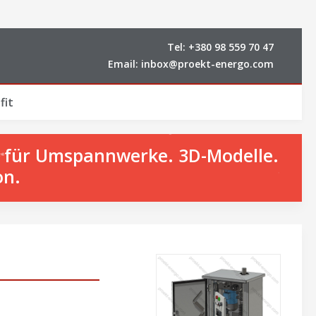
Tel:
+380 98 559 70 47
Email:
inbox@proekt-energo.com
fit
n für Umspannwerke. 3D-Modelle.
on.