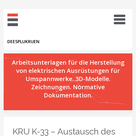
DE
ES
PL
UK
RU
EN
Arbeitsunterlagen für die Herstellung
von elektrischen Ausrüstungen für
Umspannwerke. 3D-Modelle.
Zeichnungen. Normative
Dokumentation.
KRU K-33 – Austausch des