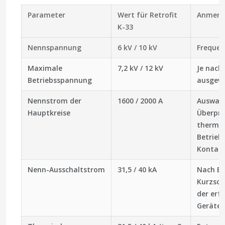
Parameter
Wert für Retrofit
Anmerk
K-33
Nennspannung
6 kV / 10 kV
Frequen
Maximale
7,2 kV / 12 kV
Je nach
Betriebsspannung
ausgewä
Nennstrom der
1600 / 2000 A
Auswahl
Hauptkreise
Überprü
thermis
Betrieb
Kontakt
Nenn-Ausschaltstrom
31,5 / 40 kA
Nach Be
Kurzsch
der erf
Gerätek