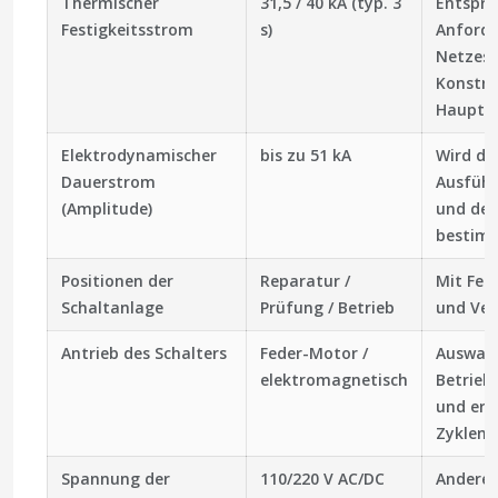
Thermischer
31,5 / 40 kA (typ. 3
Entspre
Festigkeitsstrom
s)
Anforde
Netzes 
Konstru
Hauptst
Elektrodynamischer
bis zu 51 kA
Wird du
Dauerstrom
Ausführ
(Amplitude)
und des
bestim
Positionen der
Reparatur /
Mit Fest
Schaltanlage
Prüfung / Betrieb
und Ver
Antrieb des Schalters
Feder-Motor /
Auswahl
elektromagnetisch
Betrieb
und erf
Zyklen
Spannung der
110/220 V AC/DC
Andere 