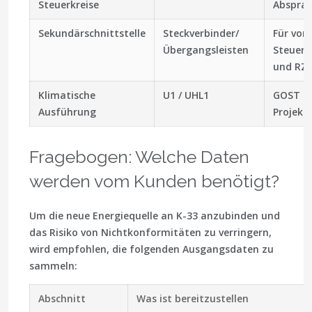
Steuerkreise
Abspra
Sekundärschnittstelle
Steckverbinder/
Für vor
Übergangsleisten
Steuer
und RZ
Klimatische
U1 / UHL1
GOST 15
Ausführung
Projekt)
Fragebogen: Welche Daten
werden vom Kunden benötigt?
Um die neue Energiequelle an K-33 anzubinden und
das Risiko von Nichtkonformitäten zu verringern,
wird empfohlen, die folgenden Ausgangsdaten zu
sammeln:
Abschnitt
Was ist bereitzustellen