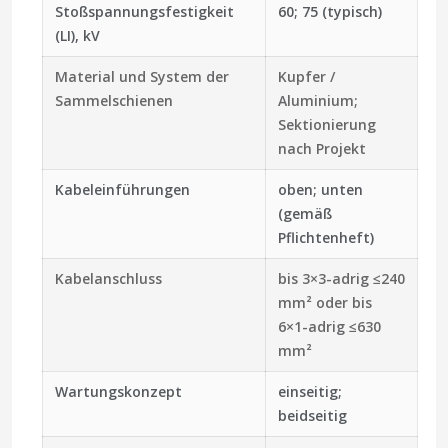
Stoßspannungsfestigkeit
60; 75 (typisch)
(LI), kV
Material und System der
Kupfer /
Sammelschienen
Aluminium;
Sektionierung
nach Projekt
Kabeleinführungen
oben; unten
(gemäß
Pflichtenheft)
Kabelanschluss
bis 3×3-adrig ≤240
mm² oder bis
6×1-adrig ≤630
mm²
Wartungskonzept
einseitig;
beidseitig