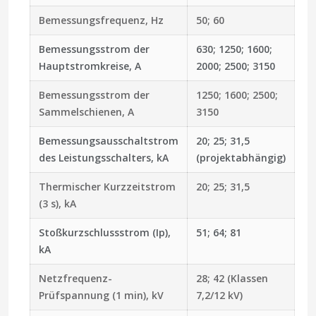
Bemessungsfrequenz, Hz
50; 60
Bemessungsstrom der
630; 1250; 1600;
Hauptstromkreise, A
2000; 2500; 3150
Bemessungsstrom der
1250; 1600; 2500;
Sammelschienen, A
3150
Bemessungsausschaltstrom
20; 25; 31,5
des Leistungsschalters, kA
(projektabhängig)
Thermischer Kurzzeitstrom
20; 25; 31,5
(3 s), kA
Stoßkurzschlussstrom (Ip),
51; 64; 81
kA
Netzfrequenz-
28; 42 (Klassen
Prüfspannung (1 min), kV
7,2/12 kV)