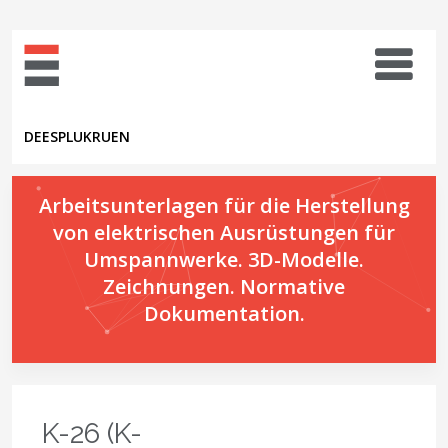
DE
ES
PL
UK
RU
EN
Arbeitsunterlagen für die Herstellung
von elektrischen Ausrüstungen für
Umspannwerke. 3D-Modelle.
Zeichnungen. Normative
Dokumentation.
K-26 (K-