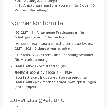
Hochleistungssicherungen,
Hilfs-/Leistungstransformatoren - für 6 oder 10
kV (nach Bestellung).
Normenkonformität
IEC 62271-1
- Allgemeine Festlegungen für
Schaltgeräte und Schaltanlagen;
IEC 62271-103
- Lasttrennschalter bis 52 kV;
IEC
62271-102
- Erdungstrennschalter;
IEC 61869-2/-3
- Strom- und Spannungswandler
für Mittelspannung;
EN/IEC 60529
- Schutzarten (IP);
EN/IEC 61000-6-2 / 61000-6-4
- EMV
(Störfestigkeit Industrie / Störaussendung);
EN/IEC 60068-2
- mechanische/Umweltprüfungen
(nach Projekt).
Zuverlässigkeit und