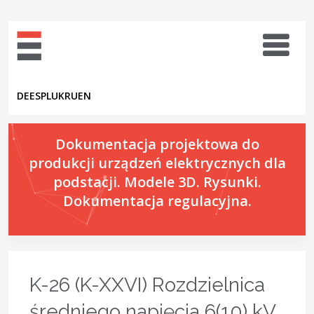
DE
ES
PL
UK
RU
EN
Dokumentacja projektowa do
produkcji urządzeń elektrycznych dla
podstacji. Modele 3D. Rysunki.
Dokumentacja regulacyjna.
K-26 (K-XXVI) Rozdzielnica
średniego napięcia 6(10) kV