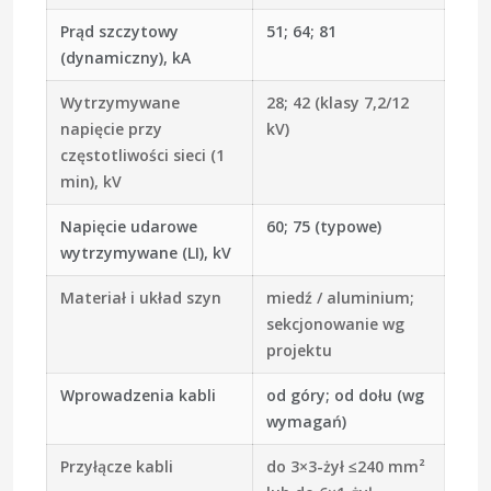
Prąd szczytowy
51; 64; 81
(dynamiczny), kA
Wytrzymywane
28; 42 (klasy 7,2/12
napięcie przy
kV)
częstotliwości sieci (1
min), kV
Napięcie udarowe
60; 75 (typowe)
wytrzymywane (LI), kV
Materiał i układ szyn
miedź / aluminium;
sekcjonowanie wg
projektu
Wprowadzenia kabli
od góry; od dołu (wg
wymagań)
Przyłącze kabli
do 3×3-żył ≤240 mm²