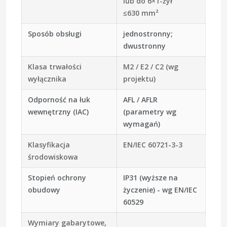
lub do 6×1-żył
≤630 mm²
Sposób obsługi
jednostronny;
dwustronny
Klasa trwałości
M2 / E2 / C2 (wg
wyłącznika
projektu)
Odporność na łuk
AFL / AFLR
wewnętrzny (IAC)
(parametry wg
wymagań)
Klasyfikacja
EN/IEC 60721-3-3
środowiskowa
Stopień ochrony
IP31 (wyższe na
obudowy
życzenie) - wg
EN/IEC
60529
Wymiary gabarytowe,