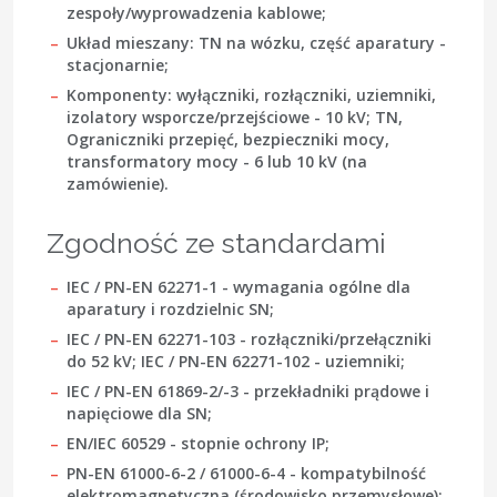
zespoły/wyprowadzenia kablowe;
Układ mieszany:
TN na wózku, część aparatury -
stacjonarnie;
Komponenty:
wyłączniki, rozłączniki, uziemniki,
izolatory wsporcze/przejściowe - 10 kV; TN,
Ograniczniki przepięć, bezpieczniki mocy,
transformatory mocy - 6 lub 10 kV (na
zamówienie).
Zgodność ze standardami
IEC / PN-EN 62271-1
- wymagania ogólne dla
aparatury i rozdzielnic SN;
IEC / PN-EN 62271-103
- rozłączniki/przełączniki
do 52 kV;
IEC / PN-EN 62271-102
- uziemniki;
IEC / PN-EN 61869-2/-3
- przekładniki prądowe i
napięciowe dla SN;
EN/IEC 60529
- stopnie ochrony IP;
PN-EN 61000-6-2 / 61000-6-4
- kompatybilność
elektromagnetyczna (środowisko przemysłowe);