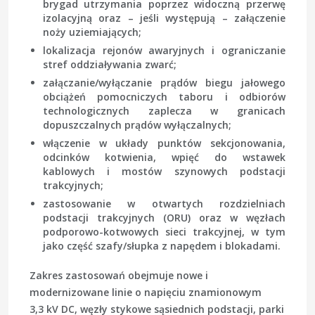
brygad utrzymania poprzez widoczną przerwę
izolacyjną oraz – jeśli występują – załączenie
noży uziemiających;
lokalizacja rejonów awaryjnych i ograniczanie
stref oddziaływania zwarć;
załączanie/wyłączanie prądów biegu jałowego
obciążeń pomocniczych taboru i odbiorów
technologicznych zaplecza w granicach
dopuszczalnych prądów wyłączalnych;
włączenie w układy punktów sekcjonowania,
odcinków kotwienia, wpięć do wstawek
kablowych i mostów szynowych podstacji
trakcyjnych;
zastosowanie w otwartych rozdzielniach
podstacji trakcyjnych (ORU) oraz w węzłach
podporowo-kotwowych sieci trakcyjnej, w tym
jako część szafy/słupka z napędem i blokadami.
Zakres zastosowań obejmuje nowe i
modernizowane linie o napięciu znamionowym
3,3 kV DC, węzły stykowe sąsiednich podstacji, parki