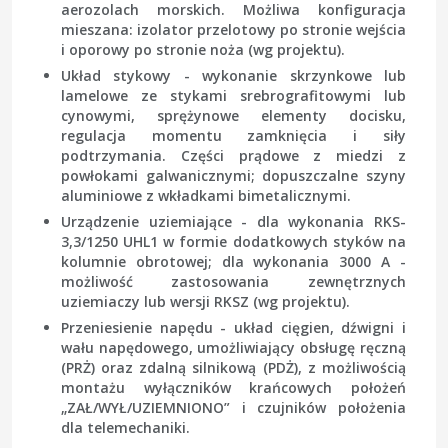
aerozolach morskich. Możliwa konfiguracja
mieszana: izolator przelotowy po stronie wejścia
i oporowy po stronie noża (wg projektu).
Układ stykowy
- wykonanie skrzynkowe lub
lamelowe ze stykami srebrografitowymi lub
cynowymi, sprężynowe elementy docisku,
regulacja momentu zamknięcia i siły
podtrzymania. Części prądowe z miedzi z
powłokami galwanicznymi; dopuszczalne szyny
aluminiowe z wkładkami bimetalicznymi.
Urządzenie uziemiające
- dla wykonania RKS-
3,3/1250 UHL1 w formie dodatkowych styków na
kolumnie obrotowej; dla wykonania 3000 A -
możliwość zastosowania zewnętrznych
uziemiaczy lub wersji RKSZ (wg projektu).
Przeniesienie napędu
- układ cięgien, dźwigni i
wału napędowego, umożliwiający obsługę ręczną
(PRŻ) oraz zdalną silnikową (PDŻ), z możliwością
montażu wyłączników krańcowych położeń
„ZAŁ/WYŁ/UZIEMNIONO” i czujników położenia
dla telemechaniki.