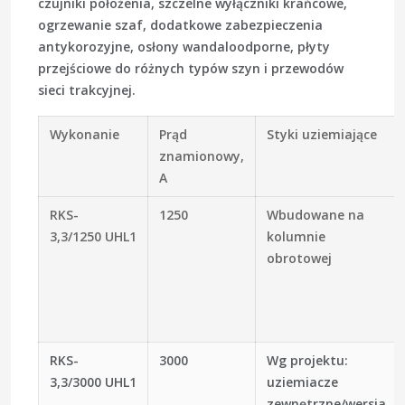
czujniki położenia, szczelne wyłączniki krańcowe,
ogrzewanie szaf, dodatkowe zabezpieczenia
antykorozyjne, osłony wandaloodporne, płyty
przejściowe do różnych typów szyn i przewodów
sieci trakcyjnej.
Wykonanie
Prąd
Styki uziemiające
znamionowy,
A
RKS-
1250
Wbudowane na
3,3/1250 UHL1
kolumnie
obrotowej
RKS-
3000
Wg projektu:
3,3/3000 UHL1
uziemiacze
zewnętrzne/wersja