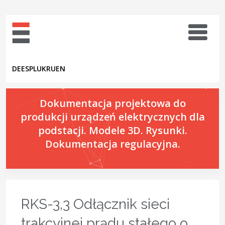
DE
ES
PL
UK
RU
EN
Dokumentacja projektowa do
produkcji urządzeń elektrycznych dla
podstacji. Modele 3D. Rysunki.
Dokumentacja regulacyjna.
RKS-3,3 Odłącznik sieci
trakcyjnej prądu stałego o