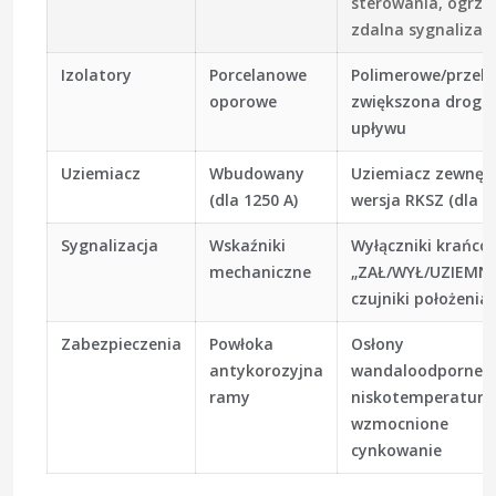
sterowania, ogrze
zdalna sygnalizac
Izolatory
Porcelanowe
Polimerowe/przelo
oporowe
zwiększona droga
upływu
Uziemiacz
Wbudowany
Uziemiacz zewnęt
(dla 1250 A)
wersja RKSZ (dla 3
Sygnalizacja
Wskaźniki
Wyłączniki krańco
mechaniczne
„ZAŁ/WYŁ/UZIEMN
czujniki położenia
Zabezpieczenia
Powłoka
Osłony
antykorozyjna
wandaloodporne, 
ramy
niskotemperaturo
wzmocnione
cynkowanie