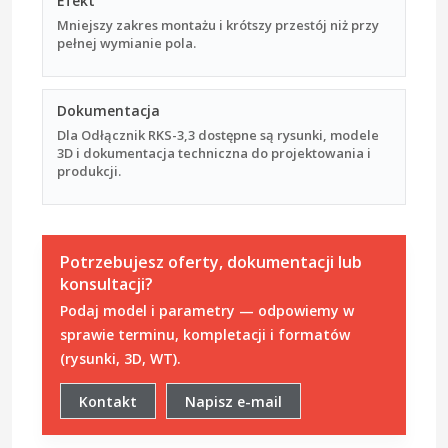
Efekt
Mniejszy zakres montażu i krótszy przestój niż przy
pełnej wymianie pola.
Dokumentacja
Dla Odłącznik RKS-3,3 dostępne są rysunki, modele
3D i dokumentacja techniczna do projektowania i
produkcji.
Potrzebujesz oferty, dokumentacji lub
konsultacji?
Podaj model i parametry — odpowiemy w
sprawie terminu, kompletacji i formatów
(rysunki, 3D, WT).
Kontakt
Napisz e-mail