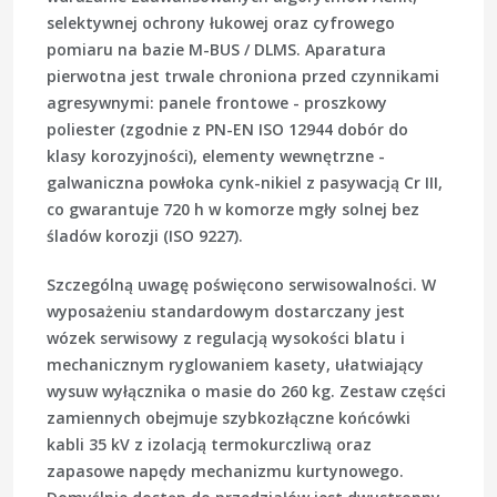
selektywnej ochrony łukowej oraz cyfrowego
pomiaru na bazie M-BUS / DLMS. Aparatura
pierwotna jest trwale chroniona przed czynnikami
agresywnymi: panele frontowe - proszkowy
poliester (zgodnie z
PN-EN ISO 12944
dobór do
klasy korozyjności), elementy wewnętrzne -
galwaniczna powłoka cynk-nikiel z pasywacją Cr III,
co gwarantuje
720 h
w komorze mgły solnej bez
śladów korozji (
ISO 9227
).
Szczególną uwagę poświęcono serwisowalności. W
wyposażeniu standardowym dostarczany jest
wózek serwisowy z regulacją wysokości blatu i
mechanicznym ryglowaniem kasety, ułatwiający
wysuw wyłącznika o masie do 260 kg. Zestaw części
zamiennych obejmuje szybkozłączne końcówki
kabli 35 kV z izolacją termokurczliwą oraz
zapasowe napędy mechanizmu kurtynowego.