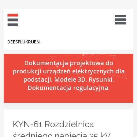
DE
ES
PL
UK
RU
EN
Dokumentacja projektowa do
produkcji urządzeń elektrycznych dla
podstacji. Modele 3D. Rysunki.
Dokumentacja regulacyjna.
KYN-61 Rozdzielnica
średniego napięcia 35 kV