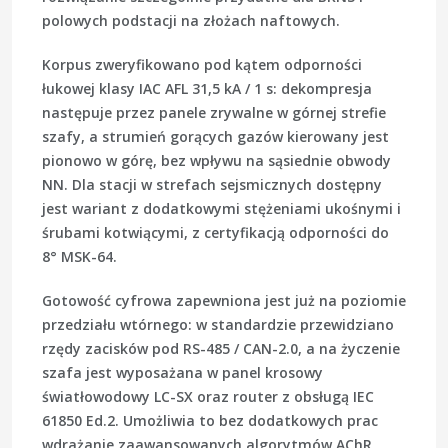
polowych podstacji na złożach naftowych.
Korpus zweryfikowano pod kątem odporności
łukowej klasy
IAC AFL 31,5 kA / 1 s
: dekompresja
następuje przez panele zrywalne w górnej strefie
szafy, a strumień gorących gazów kierowany jest
pionowo w górę, bez wpływu na sąsiednie obwody
NN. Dla stacji w strefach sejsmicznych dostępny
jest wariant z dodatkowymi stężeniami ukośnymi i
śrubami kotwiącymi, z certyfikacją odporności do
8° MSK-64.
Gotowość cyfrowa zapewniona jest już na poziomie
przedziału wtórnego: w standardzie przewidziano
rzędy zacisków pod RS-485 / CAN-2.0, a na życzenie
szafa jest wyposażana w panel krosowy
światłowodowy LC-SX oraz router z obsługą
IEC
61850 Ed.2
. Umożliwia to bez dodatkowych prac
wdrażanie zaawansowanych algorytmów AChR,