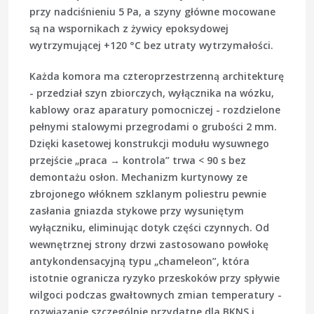
przy nadciśnieniu 5 Pa, a szyny główne mocowane
są na wspornikach z żywicy epoksydowej
wytrzymującej +120 °C bez utraty wytrzymałości.
Każda komora ma czteroprzestrzenną architekturę
- przedział szyn zbiorczych, wyłącznika na wózku,
kablowy oraz aparatury pomocniczej - rozdzielone
pełnymi stalowymi przegrodami o grubości 2 mm.
Dzięki kasetowej konstrukcji modułu wysuwnego
przejście „praca → kontrola” trwa < 90 s bez
demontażu osłon. Mechanizm kurtynowy ze
zbrojonego włóknem szklanym poliestru pewnie
zasłania gniazda stykowe przy wysuniętym
wyłączniku, eliminując dotyk części czynnych. Od
wewnętrznej strony drzwi zastosowano powłokę
antykondensacyjną typu „chameleon”, która
istotnie ogranicza ryzyko przeskoków przy spływie
wilgoci podczas gwałtownych zmian temperatury -
rozwiązanie szczególnie przydatne dla BKNS i