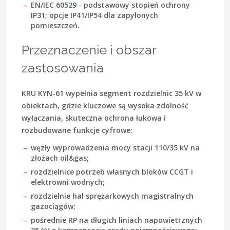
EN/IEC 60529
- podstawowy stopień ochrony
IP31
; opcje
IP41/IP54
dla zapylonych
pomieszczeń.
Przeznaczenie i obszar
zastosowania
KRU KYN-61 wypełnia segment rozdzielnic 35 kV w
obiektach, gdzie kluczowe są wysoka zdolność
wyłączania, skuteczna ochrona łukowa i
rozbudowane funkcje cyfrowe:
węzły wyprowadzenia mocy stacji 110/35 kV na
złożach oil&gas;
rozdzielnice potrzeb własnych bloków CCGT i
elektrowni wodnych;
rozdzielnie hal sprężarkowych magistralnych
gazociągów;
pośrednie RP na długich liniach napowietrznych