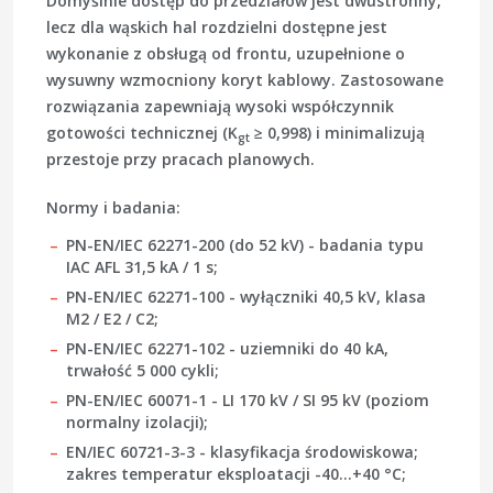
Domyślnie dostęp do przedziałów jest dwustronny,
lecz dla wąskich hal rozdzielni dostępne jest
wykonanie z obsługą od frontu, uzupełnione o
wysuwny wzmocniony koryt kablowy. Zastosowane
rozwiązania zapewniają wysoki współczynnik
gotowości technicznej (K
≥ 0,998) i minimalizują
gt
przestoje przy pracach planowych.
Normy i badania:
PN-EN/IEC 62271-200
(do 52 kV) - badania typu
IAC AFL 31,5 kA / 1 s;
PN-EN/IEC 62271-100
- wyłączniki 40,5 kV, klasa
M2 / E2 / C2;
PN-EN/IEC 62271-102
- uziemniki do 40 kA,
trwałość 5 000 cykli;
PN-EN/IEC 60071-1
- LI 170 kV / SI 95 kV (poziom
normalny izolacji);
EN/IEC 60721-3-3
- klasyfikacja środowiskowa;
zakres temperatur eksploatacji -40…+40 °C;