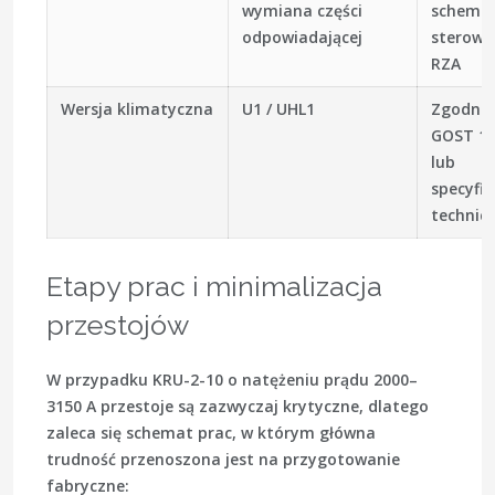
wymiana części
schema
odpowiadającej
sterowan
RZA
Wersja klimatyczna
U1 / UHL1
Zgodnie
GOST 1
lub
specyfik
technic
Etapy prac i minimalizacja
przestojów
W przypadku KRU-2-10 o natężeniu prądu 2000–
3150 A przestoje są zazwyczaj krytyczne, dlatego
zaleca się schemat prac, w którym główna
trudność przenoszona jest na przygotowanie
fabryczne: