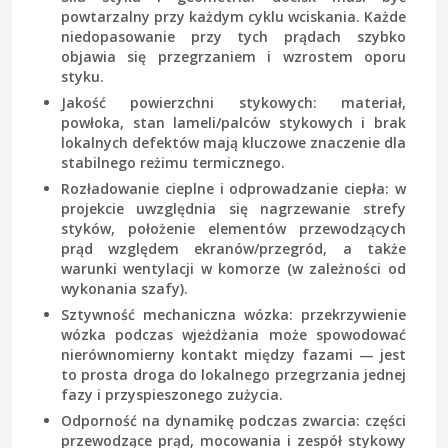
powtarzalny przy każdym cyklu wciskania. Każde
niedopasowanie przy tych prądach szybko
objawia się przegrzaniem i wzrostem oporu
styku.
Jakość powierzchni stykowych
: materiał,
powłoka, stan lameli/palców stykowych i brak
lokalnych defektów mają kluczowe znaczenie dla
stabilnego reżimu termicznego.
Rozładowanie cieplne i odprowadzanie ciepła
: w
projekcie uwzględnia się nagrzewanie strefy
styków, położenie elementów przewodzących
prąd względem ekranów/przegród, a także
warunki wentylacji w komorze (w zależności od
wykonania szafy).
Sztywność mechaniczna wózka
: przekrzywienie
wózka podczas wjeżdżania może spowodować
nierównomierny kontakt między fazami — jest
to prosta droga do lokalnego przegrzania jednej
fazy i przyspieszonego zużycia.
Odporność na dynamikę podczas zwarcia
: części
przewodzące prąd, mocowania i zespół stykowy