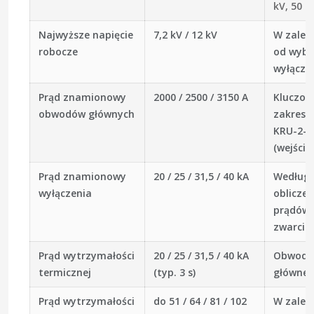
kV, 50 H
Najwyższe napięcie
7,2 kV / 12 kV
W zależ
robocze
od wyb
wyłączn
Prąd znamionowy
2000 / 2500 / 3150 A
Kluczow
obwodów głównych
zakres d
KRU-2-1
(wejścia
Prąd znamionowy
20 / 25 / 31,5 / 40 kA
Według
wyłączenia
obliczeń
prądów
zwarcia
Prąd wytrzymałości
20 / 25 / 31,5 / 40 kA
Obwody
termicznej
(typ. 3 s)
główne
Prąd wytrzymałości
do 51 / 64 / 81 / 102
W zależ