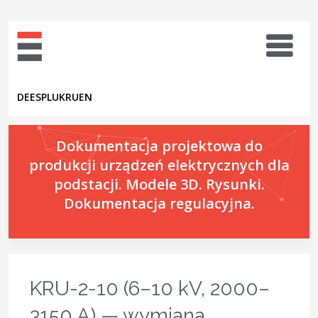
DE
ES
PL
UK
RU
EN
Dokumentacja projektowa do
produkcji urządzeń elektrycznych dla
podstacji. Modele 3D. Rysunki.
Dokumentacja regulacyjna.
KRU-2-10 (6–10 kV, 2000–
3150 A) — wymiana