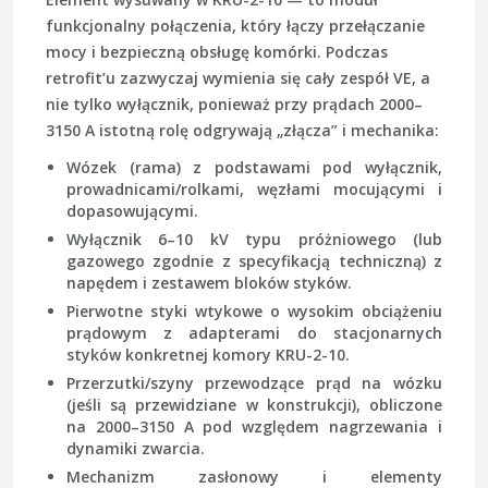
funkcjonalny połączenia, który łączy przełączanie
mocy i bezpieczną obsługę komórki. Podczas
retrofit’u zazwyczaj wymienia się cały zespół VE, a
nie tylko wyłącznik, ponieważ przy prądach 2000–
3150 A istotną rolę odgrywają „złącza” i mechanika:
Wózek (rama)
z podstawami pod wyłącznik,
prowadnicami/rolkami, węzłami mocującymi i
dopasowującymi.
Wyłącznik 6–10 kV
typu próżniowego (lub
gazowego zgodnie z specyfikacją techniczną) z
napędem i zestawem bloków styków.
Pierwotne styki wtykowe
o wysokim obciążeniu
prądowym z adapterami do stacjonarnych
styków konkretnej komory KRU-2-10.
Przerzutki/szyny przewodzące prąd na wózku
(jeśli są przewidziane w konstrukcji), obliczone
na 2000–3150 A pod względem nagrzewania i
dynamiki zwarcia.
Mechanizm zasłonowy
i elementy