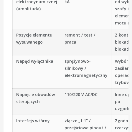
elektrodynamicznej
kA
od wyko
(amplituda)
szafy i
elemen
mocując
Pozycje elementu
remont / test /
Z kontr
wysuwanego
praca
blokady 
blokad
Napęd wyłącznika
sprężynowo-
Wybór w
silnikowy /
zasilani
elektromagnetyczny
operacy
trybów
Napięcie obwodów
110/220 V AC/DC
Inne op
sterujących
po
uzgodni
Interfejs wtórny
złącze „1:1” /
Zgodnie
przejściowe pinout /
rzeczyw