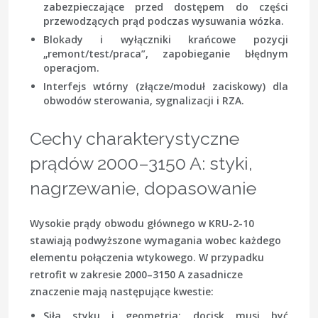
zabezpieczające przed dostępem do części
przewodzących prąd podczas wysuwania wózka.
Blokady i wyłączniki krańcowe
pozycji
„remont/test/praca”, zapobieganie błędnym
operacjom.
Interfejs wtórny
(złącze/moduł zaciskowy) dla
obwodów sterowania, sygnalizacji i RZA.
Cechy charakterystyczne
prądów 2000–3150 A: styki,
nagrzewanie, dopasowanie
Wysokie prądy obwodu głównego w KRU-2-10
stawiają podwyższone wymagania wobec każdego
elementu połączenia wtykowego. W przypadku
retrofit w zakresie 2000–3150 A zasadnicze
znaczenie mają następujące kwestie:
Siła styku i geometria
: docisk musi być