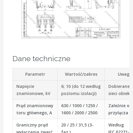
Dane techniczne
Parametr
Wartość/zakres
Uwaga
Napięcie
6; 10 (do 12 według
Dobierane 
znamionowe, kV
poziomu izolacji)
sieci obiekt
Prąd znamionowy
630 / 1000 / 1250 /
Zależnie od
toru głównego, A
1600 / 2000 / 2500
przyłącza
Graniczny prąd
20 / 25 / 31,5 (3-
Według
wyłączania zwarć,
faz.)
IEC 62271-1