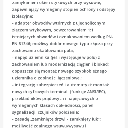
zamykaniem okien stykowych przy wysuwie,
zapewniający wymagany stopień ochrony i odstępy
izolacyjne;
-
adapter obwodów wtórnych
z ujednoliconym
złączem wtykowym, odwzorowaniem 1:1
istniejących obwodów i oznakowaniem według PN-
EN 81346; możliwy dobór nowego typu złącza przy
zachowaniu okablowania pola;
-
napęd uziemnika
(jeśli występuje w polu) z
zachowaniem lub modernizacją cięgien i blokad;
dopuszcza się montaż nowego szybkobieżnego
uziemnika o zdolności łączeniowej;
-
integrację zabezpieczeń i automatyki
: montaż
nowych cyfrowych terminali (funkcje ANSI/IEC),
przekładników prądowych i napięciowych o
wymaganych klasach dokładności, paneli
sygnalizacji, czujników położenia;
-
zasadę „zamknięte drzwi - zamknięty łuk”
:
możliwość zdalnego wsuwu/wysuwu i