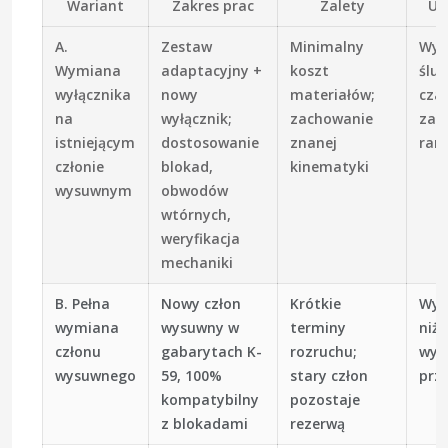
Wariant
Zakres prac
Zalety
Uw
A.
Zestaw
Minimalny
Wym
Wymiana
adaptacyjny +
koszt
ślus
wyłącznika
nowy
materiałów;
cza
na
wyłącznik;
zachowanie
zal
istniejącym
dostosowanie
znanej
ram
członie
blokad,
kinematyki
wysuwnym
obwodów
wtórnych,
weryfikacja
mechaniki
B. Pełna
Nowy człon
Krótkie
Wyżs
wymiana
wysuwny w
terminy
niżs
członu
gabarytach K-
rozruchu;
wym
wysuwnego
59, 100%
stary człon
prz
kompatybilny
pozostaje
z blokadami
rezerwą