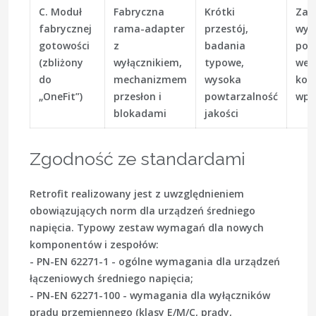
C. Moduł
Fabryczna
Krótki
Zal
fabrycznej
rama-adapter
przestój,
wym
gotowości
z
badania
pol
(zbliżony
wyłącznikiem,
typowe,
wery
do
mechanizmem
wysoka
kom
„OneFit”)
przesłon i
powtarzalność
wpr
blokadami
jakości
Zgodność ze standardami
Retrofit realizowany jest z uwzględnieniem
obowiązujących norm dla urządzeń średniego
napięcia. Typowy zestaw wymagań dla nowych
komponentów i zespołów:
- PN-EN 62271-1 - ogólne wymagania dla urządzeń
łączeniowych średniego napięcia;
- PN-EN 62271-100 - wymagania dla wyłączników
prądu przemiennego (klasy E/M/C, prądy,