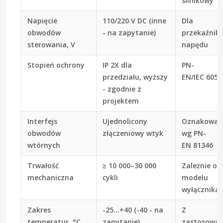
silnikowy
Napięcie
110/220 V DC (inne
Dla
obwodów
- na zapytanie)
przekaźnikó
sterowania, V
napędu
Stopień ochrony
IP 2X dla
PN-
przedziału, wyższy
EN/IEC 6052
- zgodnie z
projektem
Interfejs
Ujednolicony
Oznakowan
obwodów
złączeniowy wtyk
wg PN-
wtórnych
EN 81346
Trwałość
≥ 10 000–30 000
Zależnie od
mechaniczna
cykli
modelu
wyłącznika
Zakres
-25…+40 (-40 - na
Z
temperatur, °C
zapytanie)
zastosowa