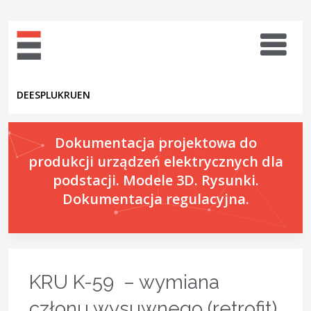
DE
ES
PL
UK
RU
EN
Dokumentacja projektowa do
produkcji urządzeń elektrycznych dla
podstacji. Modele 3D. Rysunki.
Dokumentacja regulacyjna.
KRU K-59 – wymiana
członu wysuwnego (retrofit)