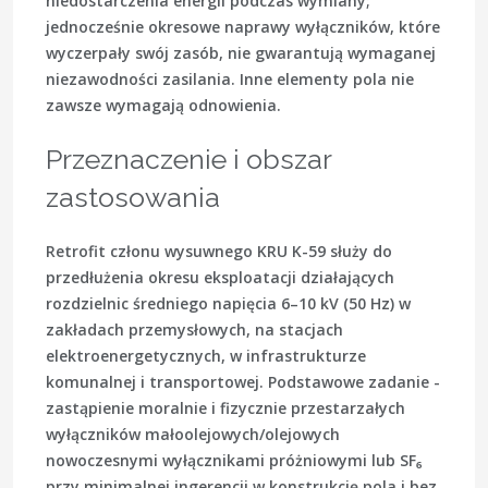
niedostarczenia energii podczas wymiany;
jednocześnie okresowe naprawy wyłączników, które
wyczerpały swój zasób, nie gwarantują wymaganej
niezawodności zasilania. Inne elementy pola nie
zawsze wymagają odnowienia.
Przeznaczenie i obszar
zastosowania
Retrofit członu wysuwnego KRU K-59 służy do
przedłużenia okresu eksploatacji działających
rozdzielnic średniego napięcia 6–10 kV (50 Hz) w
zakładach przemysłowych, na stacjach
elektroenergetycznych, w infrastrukturze
komunalnej i transportowej. Podstawowe zadanie -
zastąpienie moralnie i fizycznie przestarzałych
wyłączników małoolejowych/olejowych
nowoczesnymi wyłącznikami próżniowymi lub SF₆
przy minimalnej ingerencji w konstrukcję pola i bez