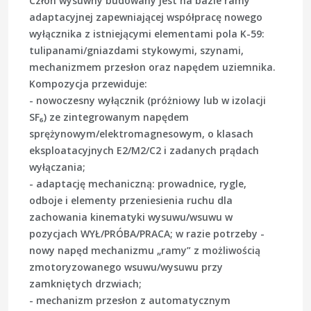
Człon wysuwny budowany jest na bazie ramy
adaptacyjnej zapewniającej współpracę nowego
wyłącznika z istniejącymi elementami pola K-59:
tulipanami/gniazdami stykowymi, szynami,
mechanizmem przesłon oraz napędem uziemnika.
Kompozycja przewiduje:
-
nowoczesny wyłącznik
(próżniowy lub w izolacji
SF₆) ze zintegrowanym napędem
sprężynowym/elektromagnesowym, o klasach
eksploatacyjnych E2/M2/C2 i zadanych prądach
wyłączania;
-
adaptację mechaniczną
: prowadnice, rygle,
odboje i elementy przeniesienia ruchu dla
zachowania kinematyki wysuwu/wsuwu w
pozycjach WYŁ/PRÓBA/PRACA; w razie potrzeby -
nowy napęd mechanizmu „ramy” z możliwością
zmotoryzowanego wsuwu/wysuwu przy
zamkniętych drzwiach;
-
mechanizm przesłon
z automatycznym