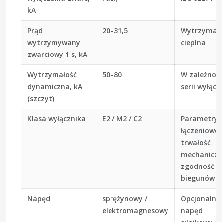
kA
Prąd
20–31,5
Wytrzymał
wytrzymywany
cieplna
zwarciowy 1 s, kA
Wytrzymałość
50–80
W zależnośc
dynamiczna, kA
serii wyłącz
(szczyt)
Klasa wyłącznika
E2 / M2 / C2
Parametry
łączeniowe,
trwałość
mechaniczn
zgodność
biegunów
Napęd
sprężynowy /
Opcjonalny
elektromagnesowy
napęd