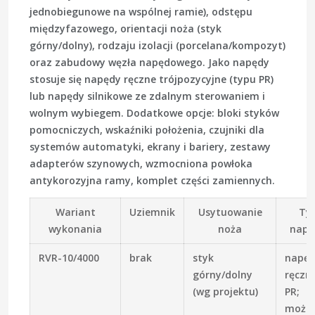
jednobiegunowe na wspólnej ramie), odstępu
międzyfazowego, orientacji noża (styk
górny/dolny), rodzaju izolacji (porcelana/kompozyt)
oraz zabudowy węzła napędowego. Jako napędy
stosuje się napędy ręczne trójpozycyjne (typu PR)
lub napędy silnikowe ze zdalnym sterowaniem i
wolnym wybiegem. Dodatkowe opcje: bloki styków
pomocniczych, wskaźniki położenia, czujniki dla
systemów automatyki, ekrany i bariery, zestawy
adapterów szynowych, wzmocniona powłoka
antykorozyjna ramy, komplet części zamiennych.
Wariant
Uziemnik
Usytuowanie
Ty
wykonania
noża
napę
RVR-10/4000
brak
styk
napę
górny/dolny
ręczn
(wg projektu)
PR;
możli