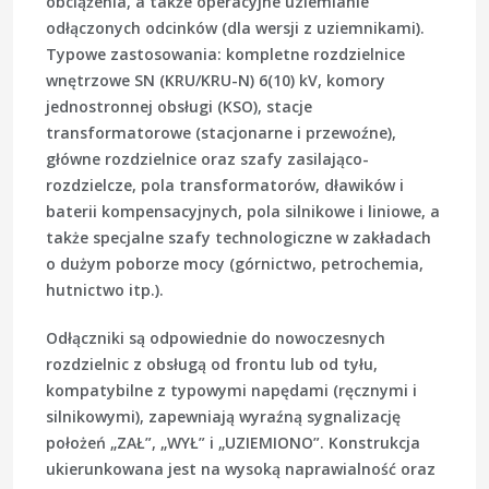
obciążenia, a także operacyjne uziemianie
odłączonych odcinków (dla wersji z uziemnikami).
Typowe zastosowania: kompletne rozdzielnice
wnętrzowe SN (KRU/KRU-N) 6(10) kV, komory
jednostronnej obsługi (KSO), stacje
transformatorowe (stacjonarne i przewoźne),
główne rozdzielnice oraz szafy zasilająco-
rozdzielcze, pola transformatorów, dławików i
baterii kompensacyjnych, pola silnikowe i liniowe, a
także specjalne szafy technologiczne w zakładach
o dużym poborze mocy (górnictwo, petrochemia,
hutnictwo itp.).
Odłączniki są odpowiednie do nowoczesnych
rozdzielnic z obsługą od frontu lub od tyłu,
kompatybilne z typowymi napędami (ręcznymi i
silnikowymi), zapewniają wyraźną sygnalizację
położeń „ZAŁ”, „WYŁ” i „UZIEMIONO”. Konstrukcja
ukierunkowana jest na wysoką naprawialność oraz