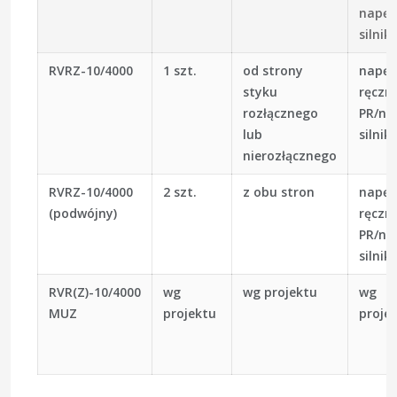
napę
silnik
RVRZ-10/4000
1 szt.
od strony
napę
styku
ręczn
rozłącznego
PR/na
lub
silnik
nierozłącznego
RVRZ-10/4000
2 szt.
z obu stron
napę
(podwójny)
ręczn
PR/na
silnik
RVR(Z)-10/4000
wg
wg projektu
wg
MUZ
projektu
proje