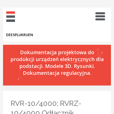
DE
ES
PL
UK
RU
EN
Dokumentacja projektowa do
produkcji urządzeń elektrycznych dla
podstacji. Modele 3D. Rysunki.
Dokumentacja regulacyjna.
RVR-10/4000; RVRZ-
10/4000 Odłącznik