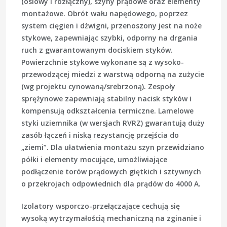
(osiowy i rozłączny), szyny prądowe oraz elementy
montażowe. Obrót wału napędowego, poprzez
system cięgien i dźwigni, przenoszony jest na noże
stykowe, zapewniając szybki, odporny na drgania
ruch z gwarantowanym dociskiem styków.
Powierzchnie stykowe wykonane są z wysoko-
przewodzącej miedzi z warstwą odporną na zużycie
(wg projektu cynowaną/srebrzoną). Zespoły
sprężynowe zapewniają stabilny nacisk styków i
kompensują odkształcenia termiczne. Lamelowe
styki uziemnika (w wersjach RVRZ) gwarantują duży
zasób łączeń i niską rezystancję przejścia do
„ziemi”. Dla ułatwienia montażu szyn przewidziano
półki i elementy mocujące, umożliwiające
podłączenie torów prądowych giętkich i sztywnych
o przekrojach odpowiednich dla prądów do 4000 A.
Izolatory wsporczo-przełączające cechują się
wysoką wytrzymałością mechaniczną na zginanie i