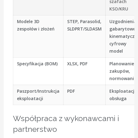
szafach
KSO/KRU
Modele 3D
STEP, Parasolid,
Uzgodnienia
zespołów i złożeń
SLDPRT/SLDASM
gabarytowe i
kinematyczn
cyfrowy
model
Specyfikacja (BOM)
XLSX, PDF
Planowanie
zakupów,
normowanie
Paszport/Instrukcja
PDF
Eksploatacja 
eksploatacji
obsługa
Współpraca z wykonawcami i
partnerstwo