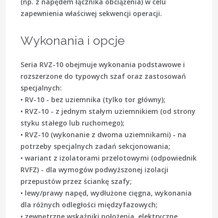
(np. z napędem łącznika obciążenia) w celu
zapewnienia właściwej sekwencji operacji.
Wykonania i opcje
Seria RVZ-10 obejmuje wykonania podstawowe i
rozszerzone do typowych szaf oraz zastosowań
specjalnych:
• RV-10 - bez uziemnika (tylko tor główny);
• RVZ-10 - z jednym stałym uziemnikiem (od strony
styku stałego lub ruchomego);
• RVZ-10 (wykonanie z dwoma uziemnikami) - na
potrzeby specjalnych zadań sekcjonowania;
• wariant z izolatorami przelotowymi (odpowiednik
RVFZ) - dla wymogów podwyższonej izolacji
przepustów przez ściankę szafy;
• lewy/prawy napęd, wydłużone cięgna, wykonania
dla różnych odległości międzyfazowych;
• zewnętrzne wskaźniki położenia, elektryczne