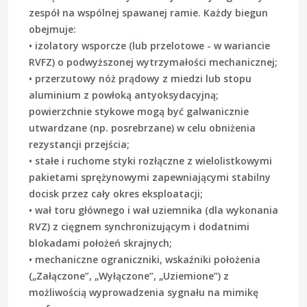
zespół na wspólnej spawanej ramie. Każdy biegun
obejmuje:
• izolatory wsporcze (lub przelotowe - w wariancie
RVFZ) o podwyższonej wytrzymałości mechanicznej;
• przerzutowy nóż prądowy z miedzi lub stopu
aluminium z powłoką antyoksydacyjną;
powierzchnie stykowe mogą być galwanicznie
utwardzane (np. posrebrzane) w celu obniżenia
rezystancji przejścia;
• stałe i ruchome styki rozłączne z wielolistkowymi
pakietami sprężynowymi zapewniającymi stabilny
docisk przez cały okres eksploatacji;
• wał toru głównego i wał uziemnika (dla wykonania
RVZ) z cięgnem synchronizującym i dodatnimi
blokadami położeń skrajnych;
• mechaniczne ograniczniki, wskaźniki położenia
(„Załączone”, „Wyłączone”, „Uziemione”) z
możliwością wyprowadzenia sygnału na mimikę