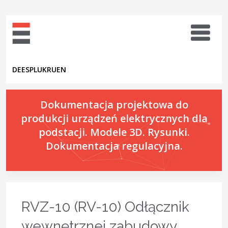
DE
ES
PL
UK
RU
EN
Dokumentacja projektowa do
produkcji urządzeń elektrycznych dla
podstacji. Modele 3D. Rysunki.
Dokumentacja regulacyjna.
RVZ-10 (RV-10) Odłącznik
wewnętrznej zabudowy