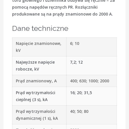
toru głównego i uziemnika odbywa się ręcznie – za
pomocą napędów ręcznych PR. Rozłączniki
produkowane są na prądy znamionowe do 2000 A.
Dane techniczne
Napięcie znamionowe,
6; 10
kV
Najwyższe napięcie
7,2; 12
robocze, kV
Prąd znamionowy, A
400; 630; 1000; 2000
Prąd wytrzymałości
16; 20; 31,5
cieplnej (3 s), kA
Prąd wytrzymałości
40; 50; 80
dynamicznej (1 s), kA