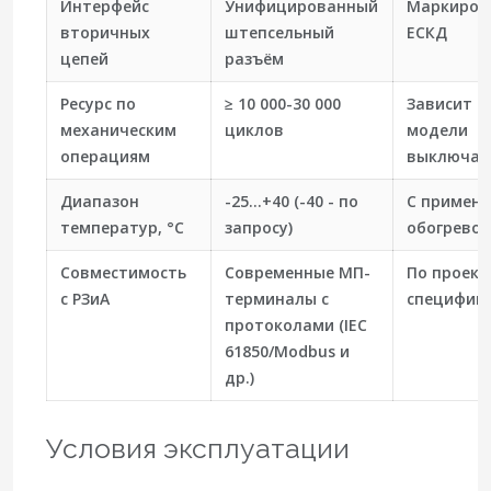
Интерфейс
Унифицированный
Маркиров
вторичных
штепсельный
ЕСКД
цепей
разъём
Ресурс по
≥ 10 000-30 000
Зависит о
механическим
циклов
модели
операциям
выключат
Диапазон
-25…+40 (-40 - по
С примен
температур, °C
запросу)
обогревов
Совместимость
Современные МП-
По проект
с РЗиА
терминалы с
специфик
протоколами (IEC
61850/Modbus и
др.)
Условия эксплуатации