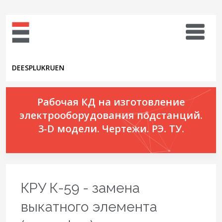
DE
ES
PL
UK
RU
EN
Рабочая КД на изготовление
электрооборудования подстанций.
3-D модели. Чертежи. РЭ. ТУ.
КРУ К-59 - замена
выкатного элемента