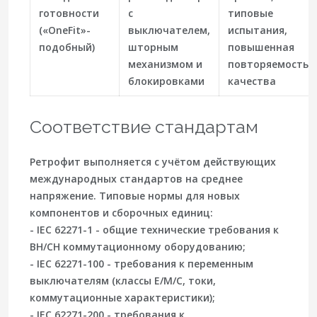
готовности
с
типовые
(«OneFit»-
выключателем,
испытания,
подобный)
шторным
повышенная
механизмом и
повторяемость
блокировками
качества
Соответствие стандартам
Ретрофит выполняется с учётом действующих
международных стандартов на среднее
напряжение. Типовые нормы для новых
компонентов и сборочных единиц:
- IEC 62271-1 - общие технические требования к
ВН/СН коммутационному оборудованию;
- IEC 62271-100 - требования к переменным
выключателям (классы E/M/C, токи,
коммутационные характеристики);
- IEC 62271-200 - требования к