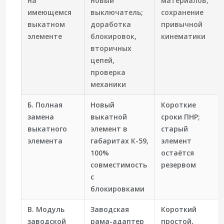
на
новый
материалов;
имеющемся
выключатель;
сохранение
выкатном
доработка
привычной
элементе
блокировок,
кинематики
вторичных
цепей,
проверка
механики
Б. Полная
Новый
Короткие
замена
выкатной
сроки ПНР;
выкатного
элемент в
старый
элемента
габаритах К-59,
элемент
100%
остаётся
совместимость
резервом
с
блокировками
В. Модуль
Заводская
Короткий
заводской
рама-адаптер
простой,