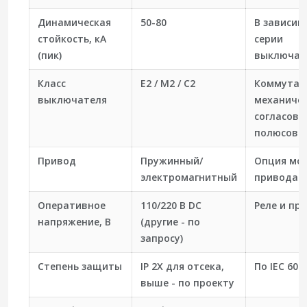
Динамическая
50-80
В зависим
стойкость, кА
серии
(пик)
выключат
Класс
E2 / M2 / C2
Коммутац
выключателя
механичес
согласова
полюсов
Привод
Пружинный/
Опция мо
электромагнитный
привода
Оперативное
110/220 В DC
Реле и пр
напряжение, В
(другие - по
запросу)
Степень защиты
IP 2X для отсека,
По IEC 605
выше - по проекту