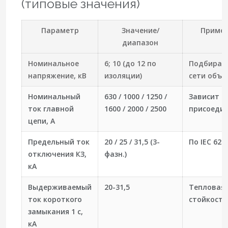
(типовые значения)
Параметр
Значение/
Приме
диапазон
Номинальное
6; 10 (до 12 по
Подбирает
напряжение, кВ
изоляции)
сети объе
Номинальный
630 / 1000 / 1250 /
Зависит о
ток главной
1600 / 2000 / 2500
присоеди
цепи, А
Предельный ток
20 / 25 / 31,5 (3-
По IEC 622
отключения КЗ,
фазн.)
кА
Выдерживаемый
20-31,5
Тепловая
ток короткого
стойкость
замыкания 1 с,
кА