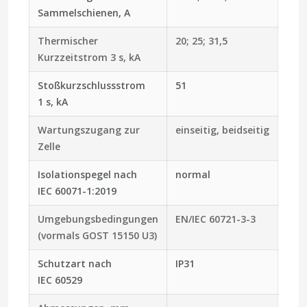
Sammelschienen, A
Thermischer
20; 25; 31,5
Kurzzeitstrom 3 s, kA
Stoßkurzschlussstrom
51
1 s, kA
Wartungszugang zur
einseitig, beidseitig
Zelle
Isolationspegel nach
normal
IEC 60071-1:2019
Umgebungsbedingungen
EN/IEC 60721-3-3
(vormals GOST 15150 U3)
Schutzart nach
IP31
IEC 60529