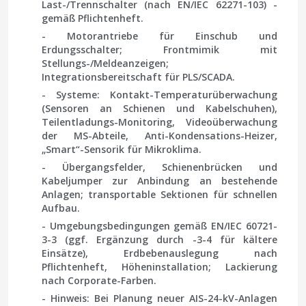
Last-/Trennschalter (nach EN/IEC 62271-103) -
gemäß Pflichtenheft.
- Motorantriebe für Einschub und
Erdungsschalter; Frontmimik mit
Stellungs-/Meldeanzeigen;
Integrationsbereitschaft für PLS/SCADA.
- Systeme: Kontakt-Temperaturüberwachung
(Sensoren an Schienen und Kabelschuhen),
Teilentladungs-Monitoring, Videoüberwachung
der MS-Abteile, Anti-Kondensations-Heizer,
„Smart“-Sensorik für Mikroklima.
- Übergangsfelder, Schienenbrücken und
Kabeljumper zur Anbindung an bestehende
Anlagen; transportable Sektionen für schnellen
Aufbau.
- Umgebungsbedingungen gemäß
EN/IEC 60721-
3-3
(ggf. Ergänzung durch
-3-4
für kältere
Einsätze), Erdbebenauslegung nach
Pflichtenheft, Höheninstallation; Lackierung
nach Corporate-Farben.
- Hinweis: Bei Planung neuer AIS-24-kV-Anlagen