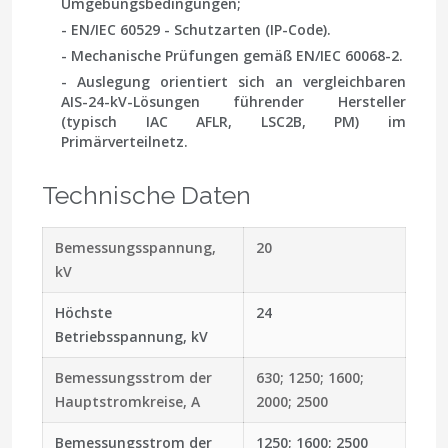
Umgebungsbedingungen;
- EN/IEC 60529
- Schutzarten (IP-Code).
- Mechanische Prüfungen gemäß
EN/IEC 60068-2
.
- Auslegung orientiert sich an vergleichbaren
AIS-24-kV-Lösungen führender Hersteller
(typisch IAC AFLR, LSC2B, PM) im
Primärverteilnetz.
Technische Daten
Bemessungsspannung,
20
kV
Höchste
24
Betriebsspannung, kV
Bemessungsstrom der
630; 1250; 1600;
Hauptstromkreise, A
2000; 2500
Bemessungsstrom der
1250; 1600; 2500