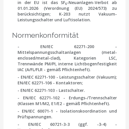
in der EU ist das SF
-Neuanlagen-Verbot ab
6
01.01.2026
(Verordnung (EU) 2024/573) zu
berücksichtigen;
K-203
nutzt Vakuum-
Leistungsschalter und Luftisolation.
Normenkonformität
-
EN/IEC 62271-200
-
Mittelspannungsschaltanlagen (metal-
enclosed/metal-clad), Kategorien
LSC
,
Trennwände
PM/PI
, interne Lichtbogenfestigkeit
IAC
(A/FL/FLR - gemäß Pflichtenheft).
-
EN/IEC 62271-100
- Leistungsschalter (Vakuum);
EN/IEC 62271-106
- Kontaktoren;
- EN/IEC 62271-103
- Lastschalter.
-
EN/IEC 62271-102
- Erdungs-/Trennschalter
(Klassen M1/M2, E1/E2 - gemäß Pflichtenheft).
-
EN/IEC 60071-1
- Isolationskoordination und
Prüfspannungen.
-
EN/IEC 60721-3-3
(ggf.
-3-4
) -