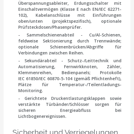
Überspannungsableiter, Erdungsschalter mit
Einschaltvermögen (
Klasse E
nach EN/IEC 62271-
102), Kabelanschlüsse mit Einführungen
oben/unten (projektspezifisch), optionale
Prüfsteckdosen/Phasenprüfer.
- Sammelschienenabteil - Cu/Al-Schienen,
feldweise Sektionierung durch Trennwände;
optionale Schienenbrücken/Abgriffe für
Verbindungen zwischen Reihen.
- Sekundärabteil - Schutz-/Leittechnik und
Automatisierung, Fernwirkknoten, Zähler,
Klemmenreihen, Bedienpanels; Protokolle
IEC 61850
/
IEC 60870-5-104
(gemäß Pflichtenheft),
Plätze für Temperatur-/Teilentladungs-
Monitoring.
- Gerichtete Druckentlastungsklappen sowie
verstärkte Türbänder/Schlösser sorgen für
sicheren Energieabfluss bei
Lichtbogenereignissen.
Sicherheit und Verriegelungen