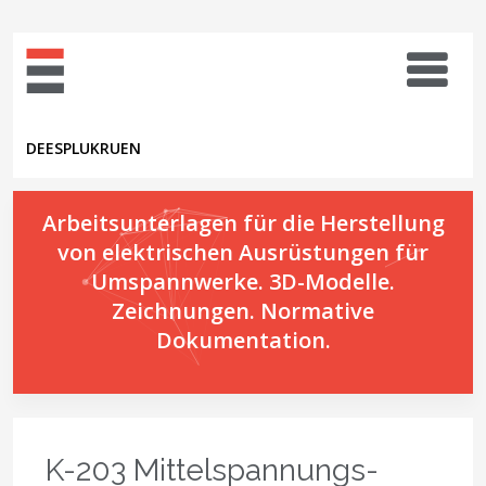
DE
ES
PL
UK
RU
EN
Arbeitsunterlagen für die Herstellung
von elektrischen Ausrüstungen für
Umspannwerke. 3D-Modelle.
Zeichnungen. Normative
Dokumentation.
K-203 Mittelspannungs-