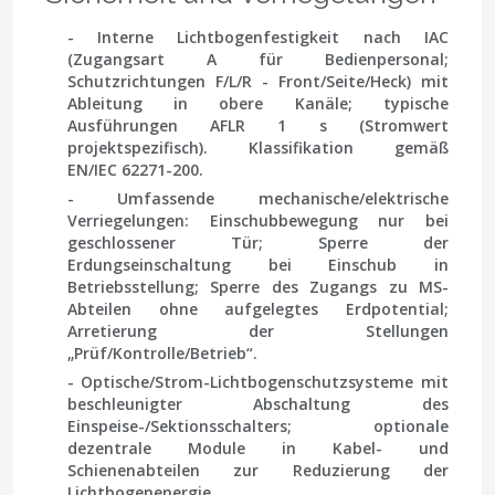
- Interne Lichtbogenfestigkeit nach
IAC
(Zugangsart
A
für Bedienpersonal;
Schutzrichtungen
F/L/R
- Front/Seite/Heck) mit
Ableitung in obere Kanäle; typische
Ausführungen
AFLR
1 s (Stromwert
projektspezifisch). Klassifikation gemäß
EN/IEC 62271-200.
- Umfassende mechanische/elektrische
Verriegelungen: Einschubbewegung nur bei
geschlossener Tür; Sperre der
Erdungseinschaltung bei Einschub in
Betriebsstellung; Sperre des Zugangs zu MS-
Abteilen ohne aufgelegtes Erdpotential;
Arretierung der Stellungen
„Prüf/Kontrolle/Betrieb“.
- Optische/Strom-Lichtbogenschutzsysteme mit
beschleunigter Abschaltung des
Einspeise-/Sektionsschalters; optionale
dezentrale Module in Kabel- und
Schienenabteilen zur Reduzierung der
Lichtbogenenergie.