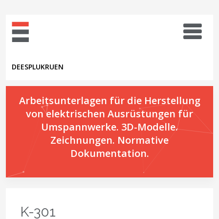
DE
ES
PL
UK
RU
EN
Arbeitsunterlagen für die Herstellung
von elektrischen Ausrüstungen für
Umspannwerke. 3D-Modelle.
Zeichnungen. Normative
Dokumentation.
K-301