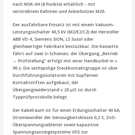
nach MSK-64 (8 Punkte) erhältlich - mit
verstrebtem Rahmen und Ankerbolzen M20.
Der ausfahrbare Einsatz ist mit einem Vakuum-
Leistungsschalter 40,5 kV (M2/E2/C2) der Hersteller
ABB VD-4, Siemens SION, LS Susol
oder
gleichwertiger Fabrikate bestückbar. Die Kassette
fährt auf zwei U-Schienen; der Übergang „Betrieb
→ Prüfstellung“ erfolgt mit einer Handkurbel in ≤
90 s. Die
sechspolige
Steckkontaktgruppe ist über
Durchführungsisolatoren mit kupfernen
Kontaktstiften aufgebaut; der
Übergangswiderstand ≤ 20 µΩ ist durch
Typprüfprotokolle belegt.
Der Kabelraum ist für einen
Erdungsschalter 40 kA
,
Stromwandler der Genauigkeitsklasse
0,2 S
, ZnO-
Überspannungsableiter sowie kapazitive
Spannungsanzeigesysteme
VDS
zur