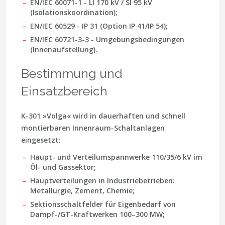
EN/IEC 60071-1 - LI 170 kV / SI 95 kV
(Isolationskoordination);
EN/IEC 60529 - IP 31 (Option IP 41/IP 54);
EN/IEC 60721-3-3 - Umgebungsbedingungen
(Innenaufstellung).
Bestimmung und
Einsatzbereich
K-301 »Volga« wird in dauerhaften und schnell
montierbaren Innenraum-Schaltanlagen
eingesetzt:
Haupt- und Verteilumspannwerke 110/35/6 kV im
Öl- und Gassektor;
Hauptverteilungen in Industriebetrieben:
Metallurgie, Zement, Chemie;
Sektionsschaltfelder für Eigenbedarf von
Dampf-/GT-Kraftwerken 100–300 MW;