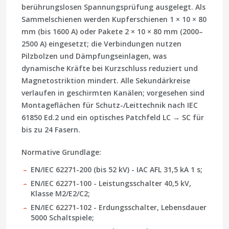
berührungslosen Spannungsprüfung ausgelegt. Als
Sammelschienen werden Kupferschienen
1 × 10 × 80
mm
(bis 1600 A) oder Pakete
2 × 10 × 80 mm
(2000–
2500 A) eingesetzt; die Verbindungen nutzen
Pilzbolzen und Dämpfungseinlagen, was
dynamische Kräfte bei Kurzschluss reduziert und
Magnetostriktion mindert. Alle Sekundärkreise
verlaufen in geschirmten Kanälen; vorgesehen sind
Montageflächen für Schutz-/Leittechnik nach
IEC
61850 Ed.2
und ein optisches Patchfeld
LC → SC
für
bis zu 24 Fasern.
Normative Grundlage:
EN/IEC 62271-200 (bis 52 kV) - IAC AFL 31,5 kA 1 s;
EN/IEC 62271-100 - Leistungsschalter 40,5 kV,
Klasse M2/E2/C2;
EN/IEC 62271-102 - Erdungsschalter, Lebensdauer
5000 Schaltspiele;