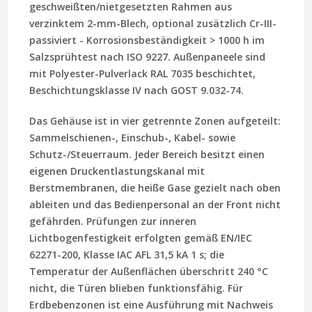
geschweißten/nietgesetzten Rahmen aus
verzinktem 2-mm-Blech, optional zusätzlich Cr-III-
passiviert - Korrosionsbeständigkeit > 1000 h im
Salzsprühtest nach ISO 9227. Außenpaneele sind
mit Polyester-Pulverlack RAL 7035 beschichtet,
Beschichtungsklasse IV nach GOST 9.032-74.
Das Gehäuse ist in vier getrennte Zonen aufgeteilt:
Sammelschienen-, Einschub-, Kabel- sowie
Schutz-/Steuerraum. Jeder Bereich besitzt einen
eigenen Druckentlastungskanal mit
Berstmembranen, die heiße Gase gezielt nach oben
ableiten und das Bedienpersonal an der Front nicht
gefährden. Prüfungen zur inneren
Lichtbogenfestigkeit erfolgten gemäß
EN/IEC
62271-200
, Klasse
IAC AFL 31,5 kA 1 s
; die
Temperatur der Außenflächen überschritt 240 °C
nicht, die Türen blieben funktionsfähig. Für
Erdbebenzonen ist eine Ausführung mit Nachweis