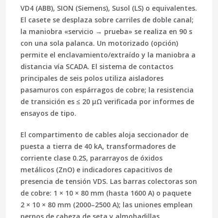
VD4 (ABB), SION (Siemens), Susol (LS)
o equivalentes.
El casete se desplaza sobre carriles de doble canal;
la maniobra «servicio → prueba» se realiza en 90 s
con una sola palanca. Un motorizado (opción)
permite el enclavamiento/extraído y la maniobra a
distancia vía SCADA. El sistema de contactos
principales de seis polos utiliza aisladores
pasamuros con espárragos de cobre; la resistencia
de transición es ≤ 20 µΩ verificada por informes de
ensayos de tipo.
El compartimento de cables aloja seccionador de
puesta a tierra de 40 kA, transformadores de
corriente clase 0.2S, pararrayos de óxidos
metálicos (ZnO) e indicadores capacitivos de
presencia de tensión VDS. Las barras colectoras son
de cobre: 1 × 10 × 80 mm (hasta 1600 A) o paquete
2 × 10 × 80 mm (2000–2500 A); las uniones emplean
pernos de cabeza de seta y almohadillas