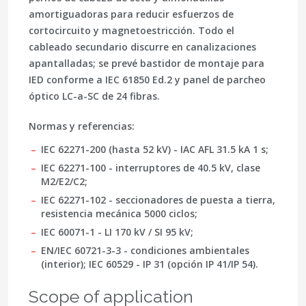
amortiguadoras para reducir esfuerzos de
cortocircuito y magnetoestricción. Todo el
cableado secundario discurre en canalizaciones
apantalladas; se prevé bastidor de montaje para
IED conforme a
IEC 61850 Ed.2
y panel de parcheo
óptico LC-a-SC de 24 fibras.
Normas y referencias:
IEC 62271-200 (hasta 52 kV) - IAC AFL 31.5 kA 1 s;
IEC 62271-100 - interruptores de 40.5 kV, clase
M2/E2/C2;
IEC 62271-102 - seccionadores de puesta a tierra,
resistencia mecánica 5000 ciclos;
IEC 60071-1 - LI 170 kV / SI 95 kV;
EN/IEC 60721-3-3 - condiciones ambientales
(interior); IEC 60529 - IP 31 (opción IP 41/IP 54).
Scope of application