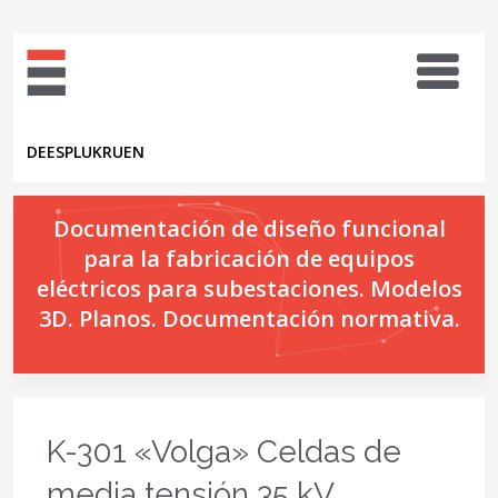
DE
ES
PL
UK
RU
EN
Documentación de diseño funcional
para la fabricación de equipos
eléctricos para subestaciones. Modelos
3D. Planos. Documentación normativa.
K-301 «Volga» Celdas de
media tensión 35 kV