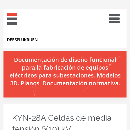
DE
ES
PL
UK
RU
EN
Documentación de diseño funcional
para la fabricación de equipos
eléctricos para subestaciones. Modelos
3D. Planos. Documentación normativa.
KYN-28A Celdas de media
tensión 6(10) kV