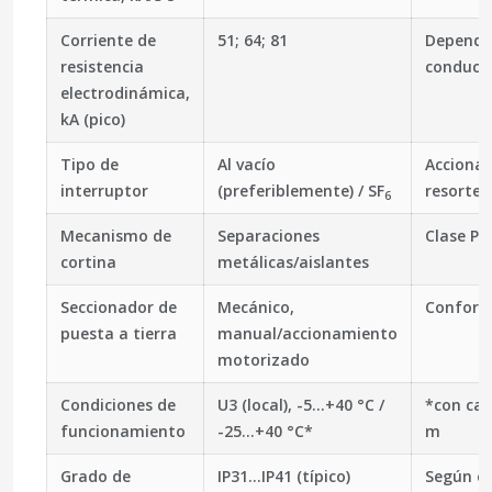
Corriente de
51; 64; 81
Depende 
resistencia
conducto
electrodinámica,
kA (pico)
Tipo de
Al vacío
Acciona
interruptor
(preferiblemente) / SF
resorte
6
Mecanismo de
Separaciones
Clase PM
cortina
metálicas/aislantes
Seccionador de
Mecánico,
Conform
puesta a tierra
manual/accionamiento
motorizado
Condiciones de
U3 (local), -5…+40 °C /
*con cal
funcionamiento
-25…+40 °C*
m
Grado de
IP31…IP41 (típico)
Según el 