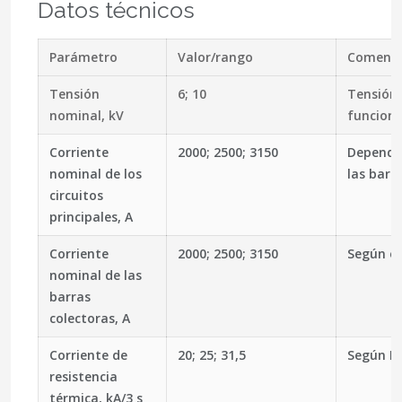
Datos técnicos
Parámetro
Valor/rango
Comenta
Tensión
6; 10
Tensión
nominal, kV
funciona
Corriente
2000; 2500; 3150
Dependie
nominal de los
las barr
circuitos
principales, A
Corriente
2000; 2500; 3150
Según el
nominal de las
barras
colectoras, A
Corriente de
20; 25; 31,5
Según IE
resistencia
térmica, kA/3 s