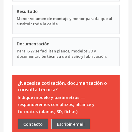
Resultado
Menor volumen de montaje y menor parada que al
sustituir toda la celda.
Documentación
Para K-27 se facilitan planos, modelos 3D y
documentación técnica de diseño y fabricación.
¿Necesita cotización, documentación o
consulta técnica?
Indique modelo y parámetros —
responderemos con plazos, alcance y
formatos (planos, 3D, fichas).
Contacto
Escribir email