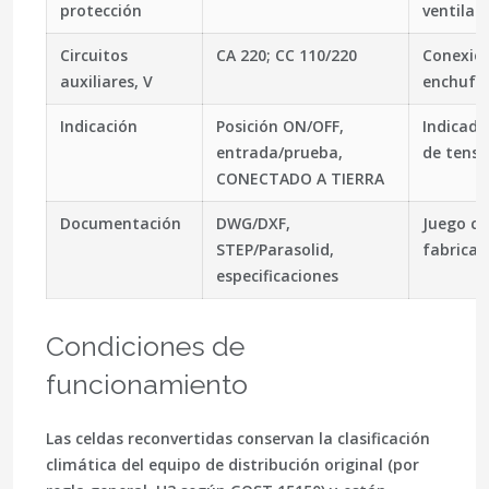
protección
ventilac
Circuitos
CA 220; CC 110/220
Conexio
auxiliares, V
enchufab
Indicación
Posición ON/OFF,
Indicado
entrada/prueba,
de tensi
CONECTADO A TIERRA
Documentación
DWG/DXF,
Juego c
STEP/Parasolid,
fabrica
especificaciones
Condiciones de
funcionamiento
Las celdas reconvertidas conservan la clasificación
climática del equipo de distribución original (por