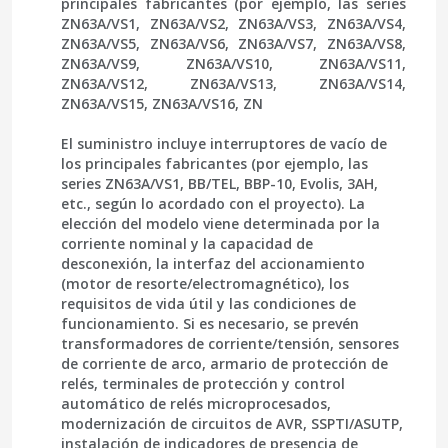
principales fabricantes (por ejemplo, las series
ZN63A/VS1, ZN63A/VS2, ZN63A/VS3, ZN63A/VS4,
ZN63A/VS5, ZN63A/VS6, ZN63A/VS7, ZN63A/VS8,
ZN63A/VS9, ZN63A/VS10, ZN63A/VS11,
ZN63A/VS12, ZN63A/VS13, ZN63A/VS14,
ZN63A/VS15, ZN63A/VS16, ZN
El suministro incluye
interruptores de vacío
de
los principales fabricantes (por ejemplo, las
series ZN63A/VS1, ВВ/TEL, ВВР-10, Evolis, 3AH,
etc., según lo acordado con el proyecto). La
elección del modelo viene determinada por la
corriente nominal y la capacidad de
desconexión, la interfaz del accionamiento
(motor de resorte/electromagnético), los
requisitos de vida útil y las condiciones de
funcionamiento. Si es necesario, se prevén
transformadores de corriente/tensión, sensores
de corriente de arco, armario de protección de
relés, terminales de protección y control
automático de relés microprocesados,
modernización de circuitos de AVR, SSPTI/ASUTP,
instalación de indicadores de presencia de