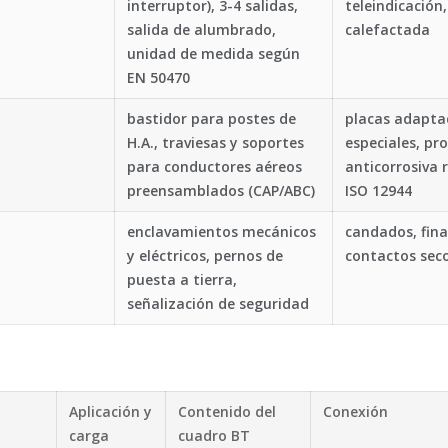
interruptor), 3-4 salidas,
teleindicación
salida de alumbrado,
calefactada
unidad de medida según
EN 50470
bastidor para postes de
placas adaptad
H.A., traviesas y soportes
especiales, pr
para conductores aéreos
anticorrosiva
preensamblados (CAP/ABC)
ISO 12944
enclavamientos mecánicos
candados, fina
y eléctricos, pernos de
contactos sec
puesta a tierra,
señalización de seguridad
Aplicación y
Contenido del
Conexión
carga
cuadro BT