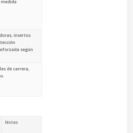
, medida
oras, insertos
otección
 reforzada según
les de carrera,
os
Notas