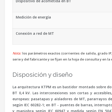
Dispositivo de acometida en BT
Medición de energía
Conexión a red de MT
Nota:
los parámetros exactos (corrientes de salida, grado IP
serie y del fabricante y se fijan en la hoja de consulta y en l
Disposición y diseño
La arquitectura KTPM es un bastidor montado sobre dos 
BT 0,4 kV. Las interconexiones son cortas y accesible
europeas: pasatapas y aisladores de MT, pararrayos de 
según IEC 60282-1; en BT - puentes de barras, interrup
y maniobra según IEC 60947 y medida según EN 5047