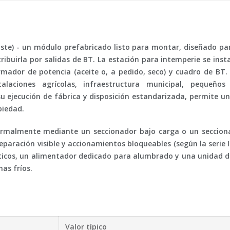
e) - un módulo prefabricado listo para montar, diseñado para
ribuirla por salidas de BT. La estación para intemperie se inst
mador de potencia (aceite o, a pedido, seco) y cuadro de BT
laciones agrícolas, infraestructura municipal, pequeños s
u ejecución de fábrica y disposición estandarizada, permite un
piedad.
normalmente mediante un seccionador bajo carga o un secciona
aración visible y accionamientos bloqueables (según la serie IE
áticos, un alimentador dedicado para alumbrado y una unidad 
as fríos.
Valor típico