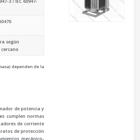
47-3 / IEC 60947-
50470
rra según
s cercano
y masa) dependen de la
rmador de potencia y
ntes cumplen normas
tadores de corriente
aratos de protección
amientos mecánico-