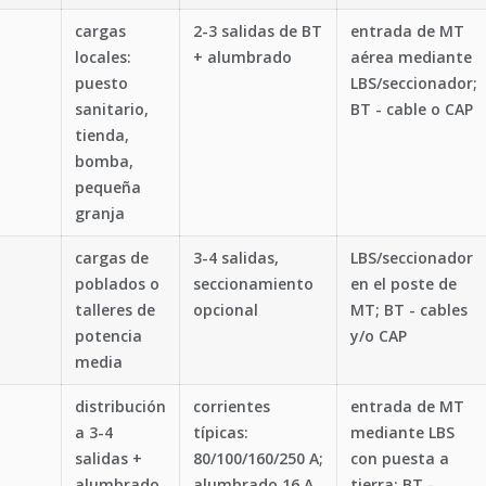
cargas
2-3 salidas de BT
entrada de MT
locales:
+ alumbrado
aérea mediante
puesto
LBS/seccionador;
sanitario,
BT - cable o CAP
tienda,
bomba,
pequeña
granja
cargas de
3-4 salidas,
LBS/seccionador
poblados o
seccionamiento
en el poste de
talleres de
opcional
MT; BT - cables
potencia
y/o CAP
media
distribución
corrientes
entrada de MT
a 3-4
típicas:
mediante LBS
salidas +
80/100/160/250 A;
con puesta a
alumbrado
alumbrado 16 A
tierra; BT -