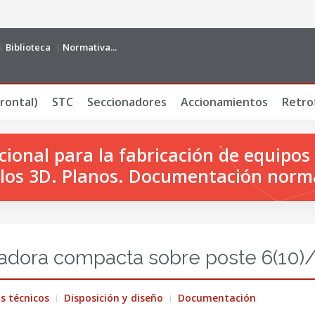
Biblioteca
Normativa...
rontal)
STC
Seccionadores
Accionamientos
Retrof
onal para la fabricación de equipos 
os 3D. Planos. Documentación norm
adora compacta sobre poste 6(10)/
s técnicos
Disposición y diseño
Documentación