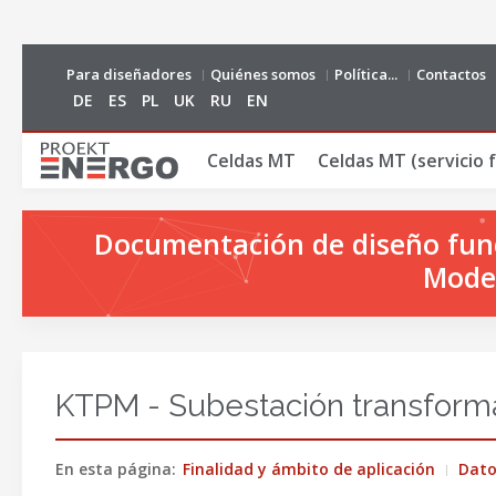
Para diseñadores
Quiénes somos
Política...
Contactos
DE
ES
PL
UK
RU
EN
Сeldas MT
Celdas MT (servicio f
Documentación de diseño funci
Model
KTPM - Subestación transform
En esta página:
Finalidad y ámbito de aplicación
Dato