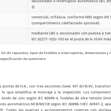
seccionador o interruptor automático (IEC 609
2)
comercial, trifásica, conforme MID según EN 
(compartimento calefactado opcional)
mediante LBS o seccionador con puesta a tie
IEC 62271-102/-103 en el poste de 6-10 kV má
, kit de repuestos, tipos de fusibles e interruptores, dimensiones 
a especificación de suministro.
postes de H.A., con tres secciones clave: MT 6(10) kV, transfo
s, lo que simplifica el montaje y la inspección. Los compone
óxido de zinc según IEC 60099-4, fusibles de alta tensión limi
tores automáticos MCB/MCCB según IEC 60898-1/IEC 60947-2, ap
0. Todas las puertas y accionamientos cuentan con enclav