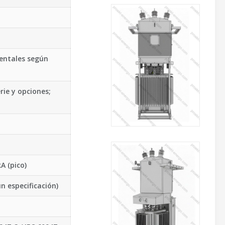
ientales según
erie y opciones;
A (pico)
ún especificación)