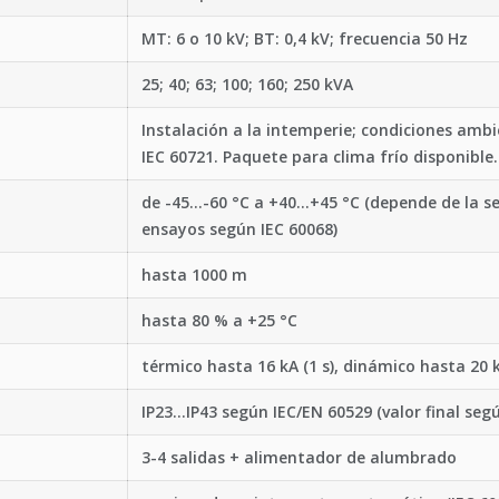
MT: 6 o 10 kV; BT: 0,4 kV; frecuencia 50 Hz
25; 40; 63; 100; 160; 250 kVA
Instalación a la intemperie; condiciones amb
IEC 60721. Paquete para clima frío disponible.
de -45...-60 °C a +40...+45 °C (depende de la s
ensayos según IEC 60068)
hasta 1000 m
hasta 80 % a +25 °C
térmico hasta 16 kA (1 s), dinámico hasta 20 k
IP23...IP43 según IEC/EN 60529 (valor final seg
3-4 salidas + alimentador de alumbrado