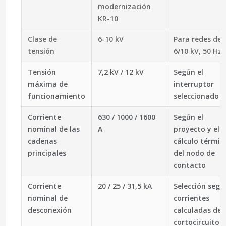
modernización
KR-10
Clase de
6-10 kV
Para redes de
tensión
6/10 kV, 50 Hz
Tensión
7,2 kV / 12 kV
Según el
máxima de
interruptor
funcionamiento
seleccionado
Corriente
630 / 1000 / 1600
Según el
nominal de las
A
proyecto y el
cadenas
cálculo térmic
principales
del nodo de
contacto
Corriente
20 / 25 / 31,5 kA
Selección segú
nominal de
corrientes
desconexión
calculadas de
cortocircuito