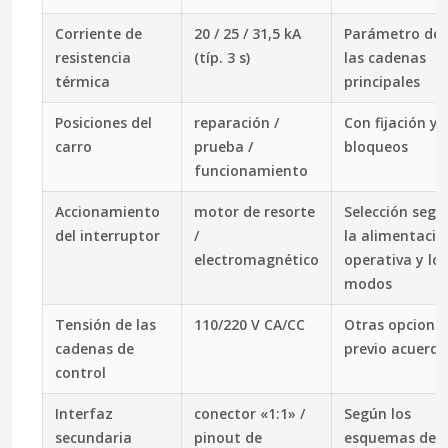
Corriente de
20 / 25 / 31,5 kA
Parámetro de
resistencia
(típ. 3 s)
las cadenas
térmica
principales
Posiciones del
reparación /
Con fijación y
carro
prueba /
bloqueos
funcionamiento
Accionamiento
motor de resorte
Selección segú
del interruptor
/
la alimentació
electromagnético
operativa y los
modos
Tensión de las
110/220 V CA/CC
Otras opciones
cadenas de
previo acuerdo
control
Interfaz
conector «1:1» /
Según los
secundaria
pinout de
esquemas de