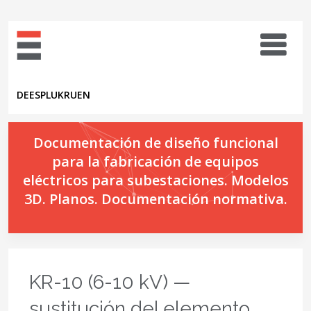
DE
ES
PL
UK
RU
EN
Documentación de diseño funcional
para la fabricación de equipos
eléctricos para subestaciones. Modelos
3D. Planos. Documentación normativa.
KR-10 (6-10 kV) —
sustitución del elemento