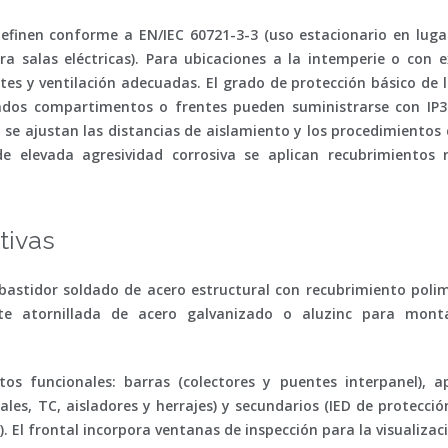
 definen conforme a
EN/IEC 60721-3-3
(uso estacionario en lug
a salas eléctricas). Para ubicaciones a la intemperie o con e
es y ventilación adecuadas. El grado de protección básico de 
minados compartimentos o frentes pueden suministrarse con IP
e ajustan las distancias de aislamiento y los procedimientos
de elevada agresividad corrosiva se aplican recubrimientos
tivas
astidor soldado de acero estructural con recubrimiento polim
e atornillada de acero galvanizado o aluzinc para monta
tos funcionales:
barras
(colectores y puentes interpanel),
a
les, TC, aisladores y herrajes) y
secundarios
(IED de protecció
. El frontal incorpora
ventanas de inspección
para la visualizac