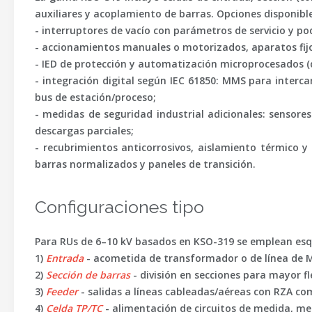
auxiliares
y
acoplamiento
de barras. Opciones disponible
-
interruptores de vacío
con parámetros de servicio y po
- accionamientos manuales o motorizados, aparatos fijo
- IED de
protección y automatización
microprocesados (di
- integración digital según
IEC 61850
: MMS para intercam
bus de estación/proceso;
- medidas de seguridad industrial adicionales: sensore
descargas parciales
;
- recubrimientos anticorrosivos, aislamiento térmico y
barras normalizados y paneles de transición.
Configuraciones tipo
Para RUs de 6–10 kV basados en KSO-319 se emplean es
1)
Entrada
- acometida de transformador o de línea de MT
2)
Sección de barras
- división en secciones para mayor f
3)
Feeder
- salidas a líneas cableadas/aéreas con RZA co
4)
Celda TP/TC
- alimentación de circuitos de medida, me