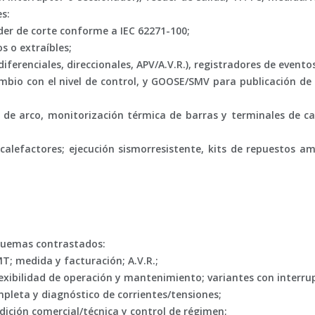
s:
der de corte conforme a
IEC 62271-100
;
s o extraíbles;
ferenciales, direccionales, APV/A.V.R.), registradores de evento
bio con el nivel de control, y
GOOSE/SMV
para publicación de
s de arco, monitorización térmica de barras y terminales de c
 calefactores; ejecución
sismorresistente
, kits de repuestos a
quemas contrastados:
; medida y facturación; A.V.R.;
lexibilidad de operación y mantenimiento; variantes con interru
mpleta y diagnóstico de corrientes/tensiones;
dición comercial/técnica y control de régimen;