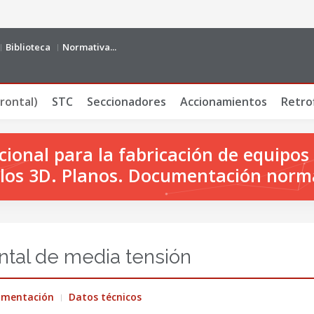
Biblioteca
Normativa...
rontal)
STC
Seccionadores
Accionamientos
Retrof
onal para la fabricación de equipos 
os 3D. Planos. Documentación norm
ntal de media tensión
umentación
Datos técnicos