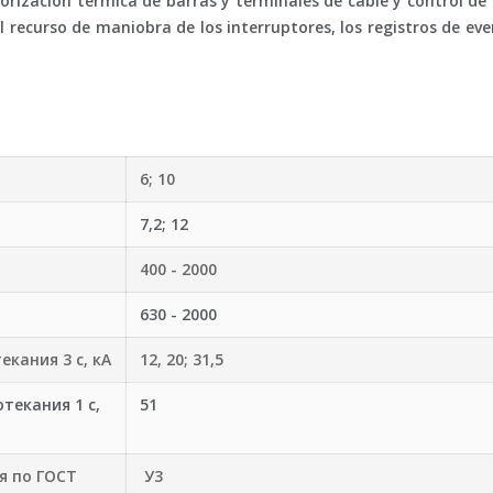
orización térmica de barras y terminales de cable y control de 
el
recurso de maniobra
de los interruptores, los registros de eve
6; 10
7,2; 12
400 - 2000
630 - 2000
кания 3 с, кА
12, 20; 31,5
текания 1 с,
51
я по ГОСТ
У3