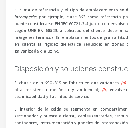
El clima de referencia y el tipo de emplazamiento se
intemperie
; por ejemplo, clase 3K3 como referencia par
puede considerarse
EN/IEC 60721-3-4
junto con envolvent
según
UNE-EN 60529
; a solicitud del cliente, deter
márgenes térmicos. En emplazamientos de gran altitud s
en cuenta la rigidez dieléctrica reducida; en zonas 
galvanizada o aluzinc.
Disposición y soluciones construc
El
chasis
de la KSO-319 se fabrica en dos variantes:
(a)
b
alta resistencia mecánica y ambiental;
(b)
envolvent
tecnificabilidad y facilidad de servicio.
El interior de la celda se segmenta en compartimen
seccionador y puesta a tierra),
cables
(entradas, termina
contadores, instrumentación y paneles de interconexión)