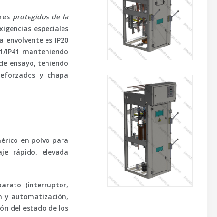
ares
protegidos de la
xigencias especiales
la envolvente es
IP20
31/IP41 manteniendo
 de ensayo, teniendo
 reforzados y chapa
érico en polvo para
je rápido, elevada
parato
(interruptor,
n y automatización,
ión del estado de los