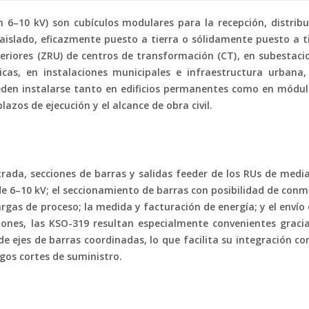
n 6–10 kV) son cubículos modulares para la recepción, distri
 aislado, eficazmente puesto a tierra o sólidamente puesto a ti
eriores (ZRU)
de
centros de transformación (CT)
, en subestaci
tricas, en instalaciones municipales e infraestructura urban
eden instalarse tanto en edificios permanentes como en
módul
azos de ejecución y el alcance de obra civil.
trada
, secciones de
barras
y salidas
feeder
de los RUs de media
e 6–10 kV; el seccionamiento de barras con posibilidad de
conm
 cargas de proceso; la medida y facturación de energía; y el envío
siones, las KSO-319 resultan especialmente convenientes grac
 de ejes de barras coordinadas, lo que facilita su integración c
gos cortes de suministro.