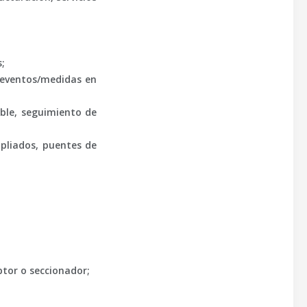
s;
 eventos/medidas en
able,
seguimiento de
mpliados, puentes de
ptor o seccionador;