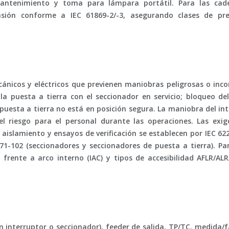
 mantenimiento y toma para lámpara portátil. Para las ca
ensión conforme a
IEC 61869-2/-3
, asegurando clases de pre
ánicos y eléctricos
que previenen maniobras peligrosas o incor
 la puesta a tierra con el seccionador en servicio; bloqueo de
puesta a tierra no está en posición segura. La
maniobra del int
l riesgo para el personal durante las operaciones. Las exig
 aislamiento y ensayos de verificación se establecen por
IEC 62
71-102
(seccionadores y seccionadores de puesta a tierra). Pa
 frente a arco interno (IAC)
y tipos de accesibilidad
AFLR/ALR
n interruptor o seccionador),
feeder
de salida,
TP/TC
,
medida/f