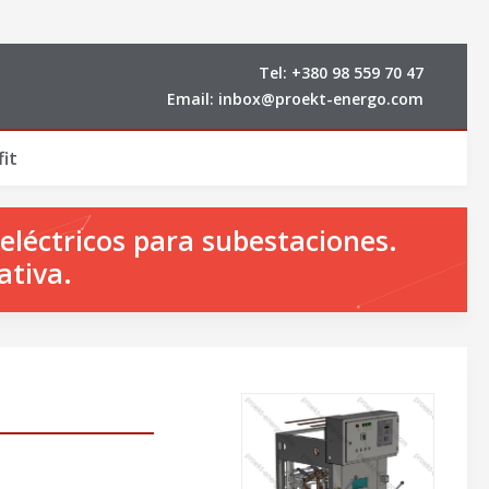
Tel:
+380 98 559 70 47
Email:
inbox@proekt-energo.com
it
eléctricos para subestaciones.
ativa.