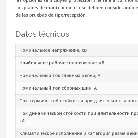
las opciones se incluyen protección frente a arco, monit
Los planes de mantenimiento se definen considerando 
de las pruebas de tipo/recepción.
Datos técnicos
Номинальное напряжение, кВ
Наибольшее рабочее напряжение, кВ
Номинальный ток главных цепей, А
Номинальный ток сборных шин, А
Ток термической стойкости при длительности проте
Ток динамической стойкости при длительности про
кА
Климатическое исполнение и категория размещени