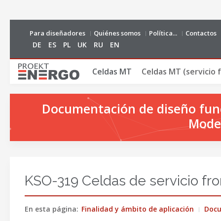
Para diseñadores
Quiénes somos
Política...
Contactos
DE
ES
PL
UK
RU
EN
Сeldas MT
Celdas MT (servicio f
Documentación de diseño funci
Model
KSO-319 Celdas de servicio fro
En esta página:
Finalidad y ámbito de aplicación
Doc