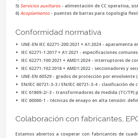
5)
Servicios auxiliares
- alimentación de CC operativa, sist
6)
Acoplamiento
- puentes de barras para topología flex
Conformidad normativa
UNE-EN IEC 62271-200:2021 + A1:2024
- aparamenta en 
IEC 62271-1:2017 + A1:2021
- especificaciones comune
IEC 62271-100:2021 + AMD1:2024
- interruptores de cor
IEC 62271-102:2018 + AMD1:2022
- seccionadores y sec
UNE-EN 60529
- grados de protección por envolvente (c
EN/IEC 60721-3-3
/
EN/IEC 60721-3-4
- clasificación de 
IEC 61869-2/-3
- transformadores de medida (TC/TP) p
IEC 60060-1
- técnicas de ensayo en alta tensión: defin
Colaboración con fabricantes, EPC
Estamos abiertos a cooperar con fabricantes de cuadr