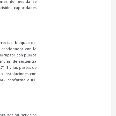
denas de medida se
cisión, capacidades
rectas: bloqueo del
l seccionador con la
erruptor con puerta
encias de secuencia
271-1
y las partes de
ra instalaciones con
/AR
conforme a
IEC
acturación
,
servicios