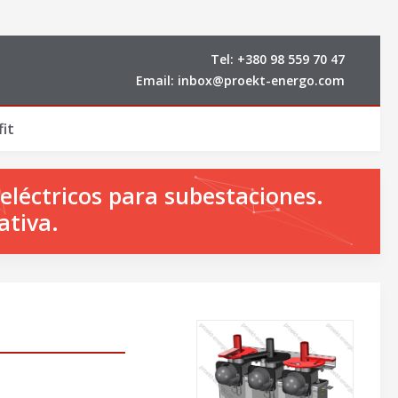
Tel:
+380 98 559 70 47
Email:
inbox@proekt-energo.com
it
eléctricos para subestaciones.
ativa.