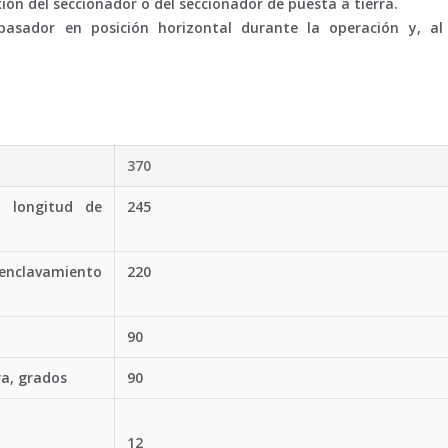
ión del seccionador o del seccionador de puesta a tierra.
ador en posición horizontal durante la operación y, al fi
370
 longitud de
245
clavamiento
220
90
ra, grados
90
12