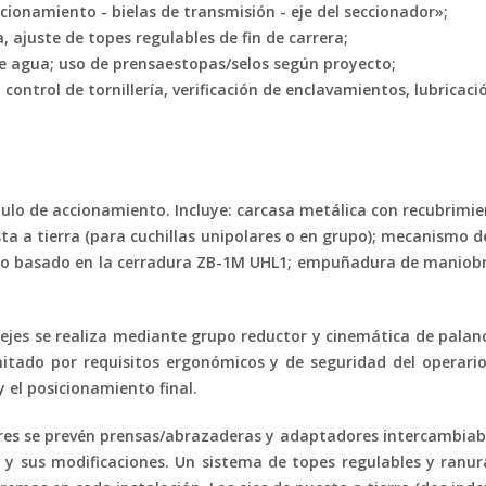
ccionamiento - bielas de transmisión - eje del seccionador»;
, ajuste de topes regulables de fin de carrera;
de agua; uso de prensaestopas/selos según proyecto;
ntrol de tornillería, verificación de enclavamientos, lubricación
lo de accionamiento. Incluye: carcasa metálica con recubrimiento
esta a tierra (para cuchillas unipolares o en grupo); mecanismo 
o basado en la cerradura ZB-1M UHL1; empuñadura de maniobra
jes se realiza mediante grupo reductor y cinemática de palanc
itado por requisitos ergonómicos y de seguridad del operario;
 el posicionamiento final.
res se prevén prensas/abrazaderas y adaptadores intercambiables
y sus modificaciones. Un sistema de topes regulables y ranuras 