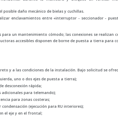
 el posible daño mecánico de bielas y cuchillas.
izar enclavamientos entre «interruptor - seccionador - puesta
 para un mantenimiento cómodo; las conexiones se realizan c
nductoras accesibles disponen de borne de puesta a tierra para 
to y a las condiciones de la instalación. Bajo solicitud se ofre
uierda, uno o dos ejes de puesta a tierra);
de desconexión rápida;
 adicionales para telemando);
tencia para zonas costeras;
r condensación (ejecución para RU interiores);
 el eje y en el frontal;