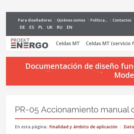
Para diseñadores
Quiénes somos
Política...
Contactos
DE
ES
PL
UK
RU
EN
Сeldas MT
Celdas MT (servicio f
Documentación de diseño funci
Model
PR-05 Accionamiento manual 
En esta página:
Finalidad y ámbito de aplicación
Dato