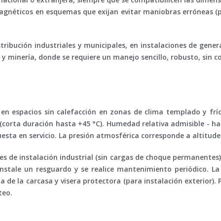
gnéticos en esquemas que exijan evitar maniobras erróneas (por
stribución industriales y municipales, en instalaciones de ge
s y minería, donde se requiere un manejo sencillo, robusto, sin c
 en espacios sin calefacción en zonas de clima templado y frí
 (corta duración hasta +45 °C). Humedad relativa admisible - has
sta en servicio. La presión atmosférica corresponde a altitudes
mites de instalación industrial (sin cargas de choque permane
 instale un resguardo y se realice mantenimiento periódico. L
ta de la carcasa y visera protectora (para instalación exterior).
teo.