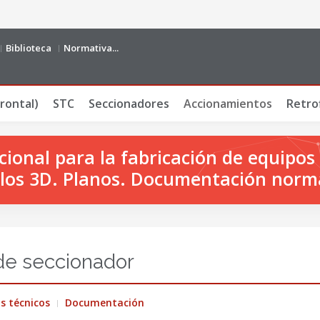
Biblioteca
Normativa...
rontal)
STC
Seccionadores
Accionamientos
Retrof
onal para la fabricación de equipos 
os 3D. Planos. Documentación norm
de seccionador
s técnicos
Documentación