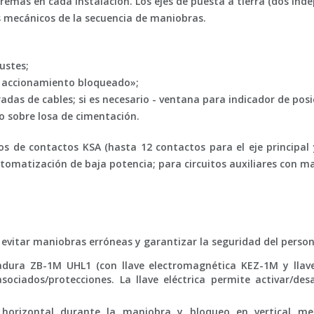
xtremas en cada instalación. Los ejes de puesta a tierra (dos i
os mecánicos de la secuencia de maniobras.
justes;
 accionamiento bloqueado»;
adas de cables; si es necesario - ventana para indicador de posi
o sobre losa de cimentación.
s de contactos KSA (hasta 12 contactos para el eje principal 
tomatización de baja potencia; para circuitos auxiliares con m
evitar maniobras erróneas y garantizar la seguridad del person
dura ZB-1M UHL1 (con llave electromagnética KEZ-1M y lla
ciados/protecciones. La llave eléctrica permite activar/desa
horizontal durante la maniobra y bloqueo en vertical me