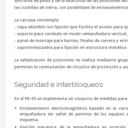
sincronía de polos y de la exactitud de las posiciones e
las cuchillas de tierra, con posibilidad de enclavamient
La carcasa contempla:
- tapa abatible con fijación que facilita el acceso para a
- soporte para candado en modo «empuñadura vertical,
- panel de montaje para bornes, finales de carrera y entr
- soporte/escuadra para fijación en estructura metálica 
La señalización de posiciones se realiza mediante grupo
permiten la conmutación de circuitos de protección y au
Seguridad e interbloqueos
En el PR-05 se implementa un conjunto de medidas para 
Enclavamiento electromagnético
basado en la cerra
empuñadura sin señal de permiso de los equipos aso
esquema.
Fijación mecánica de la empuñadura
en posición 