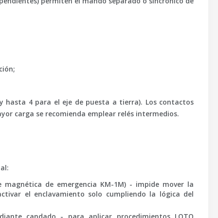
ndependientes) permiten el mando separado o sincrónico de
ción;
y hasta 4 para el eje de puesta a tierra). Los contactos
ayor carga se recomienda emplear relés intermedios.
al:
ve magnética de emergencia KM-1M) - impide mover la
ctivar el enclavamiento solo cumpliendo la lógica del
diante candado - para aplicar procedimientos LOTO