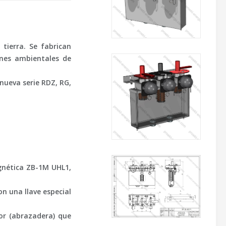
tierra. Se fabrican
iones ambientales de
 nueva serie RDZ, RG,
gnética ZB-1M UHL1,
on una llave especial
sor (abrazadera) que