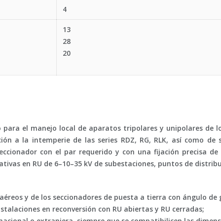
4
13
28
20
ra el manejo local de aparatos tripolares y unipolares de lo
ción a la intemperie de las series RDZ, RG, RLK, así como de 
seccionador con el par requerido y con una fijación precisa d
ativas en RU de 6–10–35 kV de subestaciones, puntos de distribu
aéreos y de los seccionadores de puesta a tierra con ángulo de gi
stalaciones en reconversión con RU abiertas y RU cerradas;
acional o extranjera, siempre que se compatibilicen las dimensi