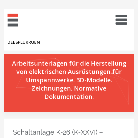
DE
ES
PL
UK
RU
EN
Arbeitsunterlagen für die Herstellung
von elektrischen Ausrüstungen für
Umspannwerke. 3D-Modelle.
Zeichnungen. Normative
Dokumentation.
Schaltanlage K-26 (K-XXVI) –