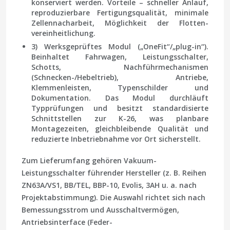
konserviert werden. Vorteile – schneller Anlauf,
reproduzierbare Fertigungsqualität, minimale
Zellen­nacharbeit, Möglichkeit der Flotten­
vereinheitlichung.
3) Werksgeprüftes Modul („OneFit“/„plug-in“).
Beinhaltet Fahrwagen, Leistungsschalter,
Schotts, Nachführmechanismen
(Schnecken-/Hebeltrieb), Antriebe,
Klemmenleisten, Typenschilder und
Dokumentation. Das Modul durchläuft
Typprüfungen und besitzt standardisierte
Schnittstellen zur K-26, was planbare
Montagezeiten, gleichbleibende Qualität und
reduzierte Inbetriebnahme vor Ort sicherstellt.
Zum Lieferumfang gehören
Vakuum-
Leistungsschalter
führender Hersteller (z. B. Reihen
ZN63A/VS1, ВВ/TEL, ВВР-10, Evolis, 3AH u. a. nach
Projektabstimmung). Die Auswahl richtet sich nach
Bemessungsstrom und Ausschaltvermögen,
Antriebsinterface (Feder-