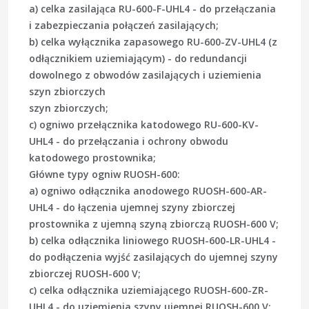
a) celka zasilająca RU-600-F-UHL4 - do przełączania
i zabezpieczania połączeń zasilających;
b) celka wyłącznika zapasowego RU-600-ZV-UHL4 (z
odłącznikiem uziemiającym) - do redundancji
dowolnego z obwodów zasilających i uziemienia
szyn zbiorczych
szyn zbiorczych;
c) ogniwo przełącznika katodowego RU-600-KV-
UHL4 - do przełączania i ochrony obwodu
katodowego prostownika;
Główne typy ogniw RUOSH-600:
a) ogniwo odłącznika anodowego RUOSH-600-AR-
UHL4 - do łączenia ujemnej szyny zbiorczej
prostownika z ujemną szyną zbiorczą RUOSH-600 V;
b) celka odłącznika liniowego RUOSH-600-LR-UHL4 -
do podłączenia wyjść zasilających do ujemnej szyny
zbiorczej RUOSH-600 V;
c) celka odłącznika uziemiającego RUOSH-600-ZR-
UHL4 - do uziemienia szyny ujemnej RUOSH-600 V;