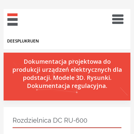
DE
ES
PL
UK
RU
EN
Dokumentacja projektowa do
produkcji urządzeń elektrycznych dla
podstacji. Modele 3D. Rysunki.
Dokumentacja regulacyjna.
Rozdzielnica DC RU-600