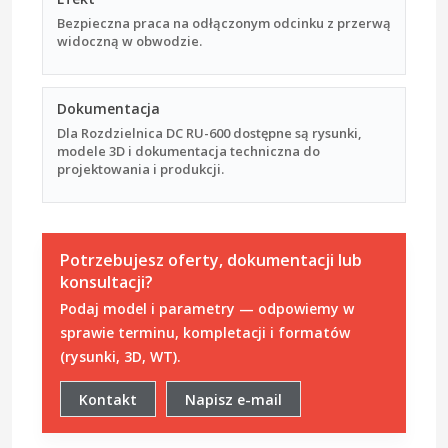
Bezpieczna praca na odłączonym odcinku z przerwą
widoczną w obwodzie.
Dokumentacja
Dla Rozdzielnica DC RU-600 dostępne są rysunki,
modele 3D i dokumentacja techniczna do
projektowania i produkcji.
Potrzebujesz oferty, dokumentacji lub
konsultacji?
Podaj model i parametry — odpowiemy w
sprawie terminu, kompletacji i formatów
(rysunki, 3D, WT).
Kontakt
Napisz e-mail